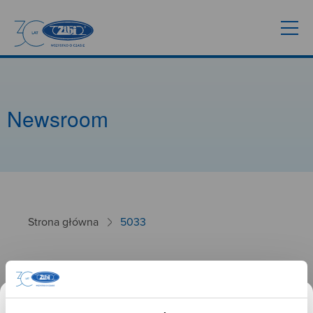
Newsroom
Strona główna
5033
5033
26.09.2024