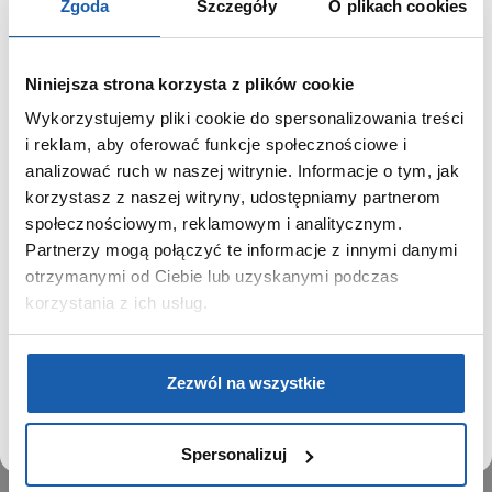
Zgoda
Szczegóły
O plikach cookies
Niniejsza strona korzysta z plików cookie
Wykorzystujemy pliki cookie do spersonalizowania treści
GRUPA ZIBI
SZANOWNY UŻYTKOWNIKU,
i reklam, aby oferować funkcje społecznościowe i
SZANOWNA UŻYTKOWNICZKO
analizować ruch w naszej witrynie. Informacje o tym, jak
Historia
korzystasz z naszej witryny, udostępniamy partnerom
Misja, wizja i wartości Grupy Zibi
Używamy plików cookie w celach analitycznych,
społecznościowym, reklamowym i analitycznym.
Ważne daty
statystycznych i marketingowych, w tym aby analizować
Partnerzy mogą połączyć te informacje z innymi danymi
Kariera
ruch w tej witrynie, optymalizować jej działanie oraz
zapamiętywać Twoje preferencje.
otrzymanymi od Ciebie lub uzyskanymi podczas
Zgoda na ciasteczka
korzystania z ich usług.
PRODUKTY
DOWIEDZ SIĘ WIĘCEJ
PRZEJDŹ DO SERWISU
Zegarki
Zezwól na wszystkie
Instrumenty muzyczne
Kalkulatory
Spersonalizuj
SIECI SPRZEDAŻY