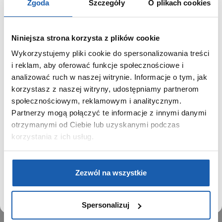
Zgoda
Szczegóły
O plikach cookies
Niniejsza strona korzysta z plików cookie
Wykorzystujemy pliki cookie do spersonalizowania treści
GRUPA ZIBI
SZANOWNY UŻYTKOWNIKU,
i reklam, aby oferować funkcje społecznościowe i
SZANOWNA UŻYTKOWNICZKO
analizować ruch w naszej witrynie. Informacje o tym, jak
Historia
korzystasz z naszej witryny, udostępniamy partnerom
Misja, wizja i wartości Grupy Zibi
Używamy plików cookie w celach analitycznych,
społecznościowym, reklamowym i analitycznym.
Ważne daty
statystycznych i marketingowych, w tym aby analizować
Partnerzy mogą połączyć te informacje z innymi danymi
Kariera
ruch w tej witrynie, optymalizować jej działanie oraz
zapamiętywać Twoje preferencje.
otrzymanymi od Ciebie lub uzyskanymi podczas
Zgoda na ciasteczka
korzystania z ich usług.
PRODUKTY
DOWIEDZ SIĘ WIĘCEJ
PRZEJDŹ DO SERWISU
Zegarki
Zezwól na wszystkie
Instrumenty muzyczne
Kalkulatory
Spersonalizuj
SIECI SPRZEDAŻY