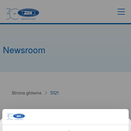
Newsroom
Strona główna
5121
5121
26.09.2024