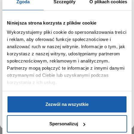
Zgoda
Szczegóły
O plikach cookies
Niniejsza strona korzysta z plików cookie
Wykorzystujemy pliki cookie do spersonalizowania treści
GRUPA ZIBI
SZANOWNY UŻYTKOWNIKU,
i reklam, aby oferować funkcje społecznościowe i
SZANOWNA UŻYTKOWNICZKO
analizować ruch w naszej witrynie. Informacje o tym, jak
Historia
korzystasz z naszej witryny, udostępniamy partnerom
Misja, wizja i wartości Grupy Zibi
Używamy plików cookie w celach analitycznych,
społecznościowym, reklamowym i analitycznym.
Ważne daty
statystycznych i marketingowych, w tym aby analizować
Partnerzy mogą połączyć te informacje z innymi danymi
Kariera
ruch w tej witrynie, optymalizować jej działanie oraz
zapamiętywać Twoje preferencje.
otrzymanymi od Ciebie lub uzyskanymi podczas
Zgoda na ciasteczka
korzystania z ich usług.
PRODUKTY
DOWIEDZ SIĘ WIĘCEJ
PRZEJDŹ DO SERWISU
Zegarki
Zezwól na wszystkie
Instrumenty muzyczne
Kalkulatory
Spersonalizuj
SIECI SPRZEDAŻY