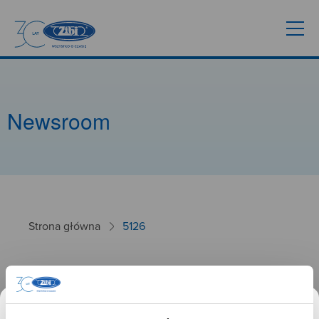
Newsroom
Strona główna
5126
5126
26.09.2024