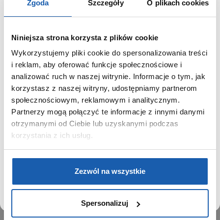
Zgoda
Szczegóły
O plikach cookies
Niniejsza strona korzysta z plików cookie
Wykorzystujemy pliki cookie do spersonalizowania treści
GRUPA ZIBI
SZANOWNY UŻYTKOWNIKU,
i reklam, aby oferować funkcje społecznościowe i
SZANOWNA UŻYTKOWNICZKO
analizować ruch w naszej witrynie. Informacje o tym, jak
Historia
korzystasz z naszej witryny, udostępniamy partnerom
Misja, wizja i wartości Grupy Zibi
Używamy plików cookie w celach analitycznych,
społecznościowym, reklamowym i analitycznym.
Ważne daty
statystycznych i marketingowych, w tym aby analizować
Partnerzy mogą połączyć te informacje z innymi danymi
Kariera
ruch w tej witrynie, optymalizować jej działanie oraz
zapamiętywać Twoje preferencje.
otrzymanymi od Ciebie lub uzyskanymi podczas
Zgoda na ciasteczka
korzystania z ich usług.
PRODUKTY
DOWIEDZ SIĘ WIĘCEJ
PRZEJDŹ DO SERWISU
Zegarki
Zezwól na wszystkie
Instrumenty muzyczne
Kalkulatory
Spersonalizuj
SIECI SPRZEDAŻY