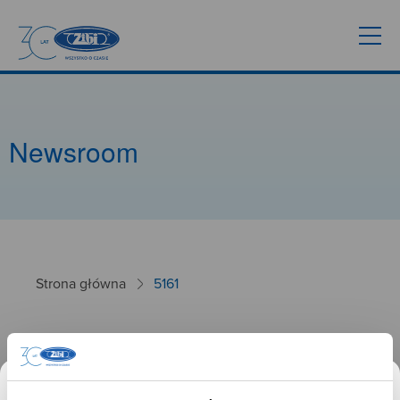
Newsroom
Strona główna
5161
5161
26.09.2024