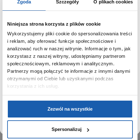
Zgoda
Szczegóły
O plikach cookies
Niniejsza strona korzysta z plików cookie
Wykorzystujemy pliki cookie do spersonalizowania treści
GRUPA ZIBI
SZANOWNY UŻYTKOWNIKU,
i reklam, aby oferować funkcje społecznościowe i
SZANOWNA UŻYTKOWNICZKO
analizować ruch w naszej witrynie. Informacje o tym, jak
Historia
korzystasz z naszej witryny, udostępniamy partnerom
Misja, wizja i wartości Grupy Zibi
Używamy plików cookie w celach analitycznych,
społecznościowym, reklamowym i analitycznym.
Ważne daty
statystycznych i marketingowych, w tym aby analizować
Partnerzy mogą połączyć te informacje z innymi danymi
Kariera
ruch w tej witrynie, optymalizować jej działanie oraz
zapamiętywać Twoje preferencje.
otrzymanymi od Ciebie lub uzyskanymi podczas
Zgoda na ciasteczka
korzystania z ich usług.
PRODUKTY
DOWIEDZ SIĘ WIĘCEJ
PRZEJDŹ DO SERWISU
Zegarki
Zezwól na wszystkie
Instrumenty muzyczne
Kalkulatory
Spersonalizuj
SIECI SPRZEDAŻY