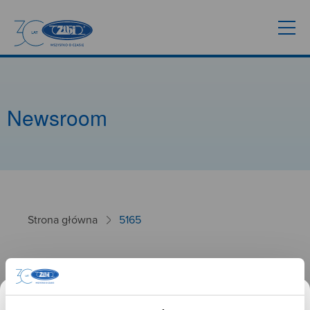
Newsroom
Strona główna
5165
5165
26.09.2024