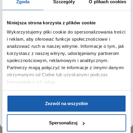
Zgoda
Szczegóły
O plikach cookies
Niniejsza strona korzysta z plików cookie
Wykorzystujemy pliki cookie do spersonalizowania treści
GRUPA ZIBI
SZANOWNY UŻYTKOWNIKU,
i reklam, aby oferować funkcje społecznościowe i
SZANOWNA UŻYTKOWNICZKO
analizować ruch w naszej witrynie. Informacje o tym, jak
Historia
korzystasz z naszej witryny, udostępniamy partnerom
Misja, wizja i wartości Grupy Zibi
Używamy plików cookie w celach analitycznych,
społecznościowym, reklamowym i analitycznym.
Ważne daty
statystycznych i marketingowych, w tym aby analizować
Partnerzy mogą połączyć te informacje z innymi danymi
Kariera
ruch w tej witrynie, optymalizować jej działanie oraz
zapamiętywać Twoje preferencje.
otrzymanymi od Ciebie lub uzyskanymi podczas
Zgoda na ciasteczka
korzystania z ich usług.
PRODUKTY
DOWIEDZ SIĘ WIĘCEJ
PRZEJDŹ DO SERWISU
Zegarki
Zezwól na wszystkie
Instrumenty muzyczne
Kalkulatory
Spersonalizuj
SIECI SPRZEDAŻY