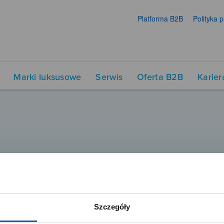
Platforma B2B
Polityka 
Marki luksusowe
Serwis
Oferta B2B
Karier
Szczegóły