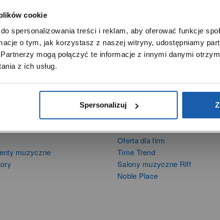
 plików cookie
SZANOWNY UŻYTKOWNIKU,
do spersonalizowania treści i reklam, aby oferować funkcje sp
SZANOWNA UŻYTKOWNICZKO
ormacje o tym, jak korzystasz z naszej witryny, udostępniamy p
Używamy plików cookie w celach analitycznych, statystycznych 
Partnerzy mogą połączyć te informacje z innymi danymi otrzym
marketingowych, w tym aby analizować ruch w tej witrynie,
nia z ich usług.
ptymalizować jej działanie oraz zapamiętywać Twoje preferencj
DOWIEDZ SIĘ WIĘCEJ
PRZEJDŹ DO SERWISU
Spersonalizuj
Z
DUKTY
SIECI SPRZEDAŻY
Oferta dla firm
menty muzyczne
Time Trend
tory
Salony muzyczne Riff
Noble Place