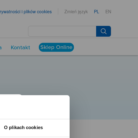
prywatności i plików cookies
Zmień język
PL
EN
Sklep Online
a
Kontakt
O plikach cookies