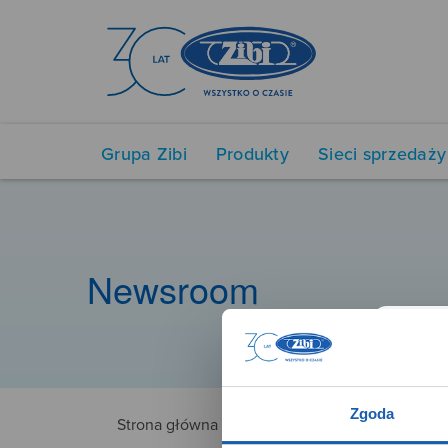
Grupa Zibi
Produkty
Sieci sprzedaży
Newsroom
Zgoda
Strona główna
5194