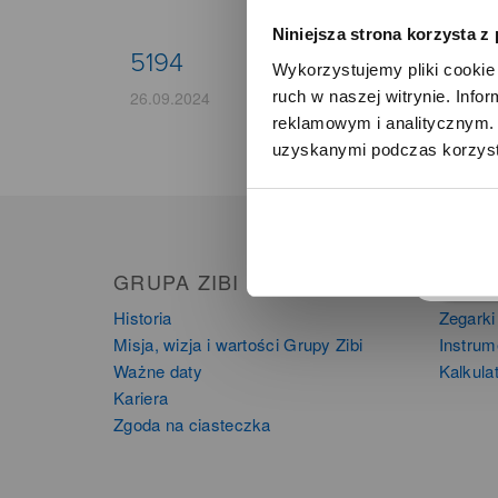
Niniejsza strona korzysta z
5194
Wykorzystujemy pliki cookie 
ruch w naszej witrynie. Inf
26.09.2024
reklamowym i analitycznym. 
uzyskanymi podczas korzysta
o
GRUPA ZIBI
PRO
Historia
Zegarki
Misja, wizja i wartości Grupy Zibi
Instru
Ważne daty
Kalkula
Kariera
Zgoda na ciasteczka