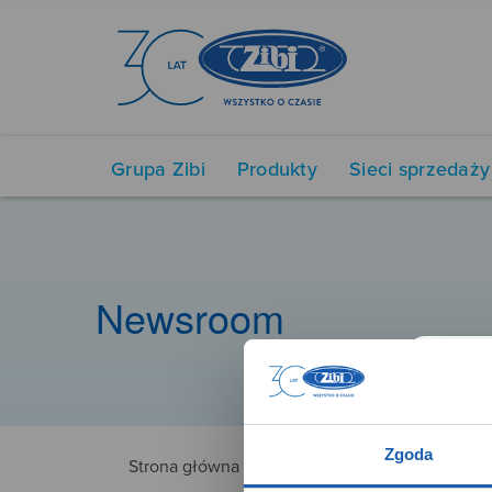
Grupa Zibi
Produkty
Sieci sprzedaży
Newsroom
Zgoda
Strona główna
5381