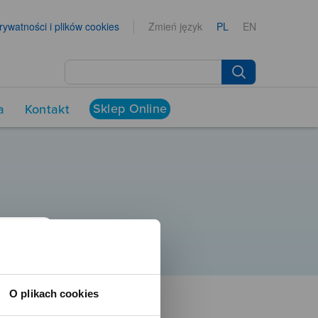
prywatności i plików cookies
Zmień język
PL
EN
Sklep Online
a
Kontakt
O plikach cookies