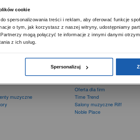
 plików cookie
SZANOWNY UŻYTKOWNIKU,
do spersonalizowania treści i reklam, aby oferować funkcje sp
SZANOWNA UŻYTKOWNICZKO
ormacje o tym, jak korzystasz z naszej witryny, udostępniamy p
Używamy plików cookie w celach analitycznych, statystycznych 
Partnerzy mogą połączyć te informacje z innymi danymi otrzym
marketingowych, w tym aby analizować ruch w tej witrynie,
nia z ich usług.
ptymalizować jej działanie oraz zapamiętywać Twoje preferencj
DOWIEDZ SIĘ WIĘCEJ
PRZEJDŹ DO SERWISU
Spersonalizuj
Z
DUKTY
SIECI SPRZEDAŻY
Oferta dla firm
menty muzyczne
Time Trend
tory
Salony muzyczne Riff
Noble Place