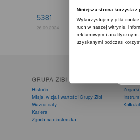
Niniejsza strona korzysta z
5381
Wykorzystujemy pliki cookie 
ruch w naszej witrynie. Inf
26.09.2024
reklamowym i analitycznym. 
uzyskanymi podczas korzysta
o
GRUPA ZIBI
PRO
Historia
Zegarki
Misja, wizja i wartości Grupy Zibi
Instru
Ważne daty
Kalkula
Kariera
Zgoda na ciasteczka