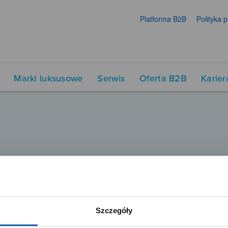
Platforma B2B
Polityka 
Marki luksusowe
Serwis
Oferta B2B
Karier
Szczegóły