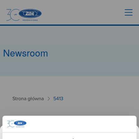
Newsroom
Strona główna
5413
5413
26.09.2024