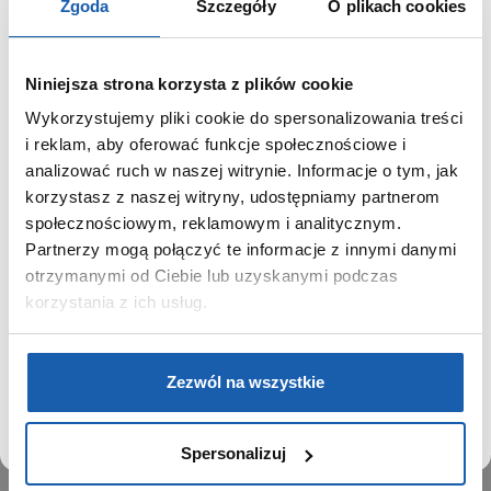
Zgoda
Szczegóły
O plikach cookies
Niniejsza strona korzysta z plików cookie
Wykorzystujemy pliki cookie do spersonalizowania treści
GRUPA ZIBI
SZANOWNY UŻYTKOWNIKU,
i reklam, aby oferować funkcje społecznościowe i
SZANOWNA UŻYTKOWNICZKO
analizować ruch w naszej witrynie. Informacje o tym, jak
Historia
korzystasz z naszej witryny, udostępniamy partnerom
Misja, wizja i wartości Grupy Zibi
Używamy plików cookie w celach analitycznych,
społecznościowym, reklamowym i analitycznym.
Ważne daty
statystycznych i marketingowych, w tym aby analizować
Partnerzy mogą połączyć te informacje z innymi danymi
Kariera
ruch w tej witrynie, optymalizować jej działanie oraz
zapamiętywać Twoje preferencje.
otrzymanymi od Ciebie lub uzyskanymi podczas
Zgoda na ciasteczka
korzystania z ich usług.
PRODUKTY
DOWIEDZ SIĘ WIĘCEJ
PRZEJDŹ DO SERWISU
Zegarki
Zezwól na wszystkie
Instrumenty muzyczne
Kalkulatory
Spersonalizuj
SIECI SPRZEDAŻY