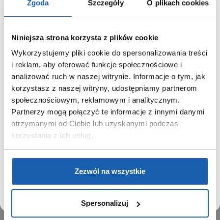
Zgoda
Szczegóły
O plikach cookies
Niniejsza strona korzysta z plików cookie
Wykorzystujemy pliki cookie do spersonalizowania treści
GRUPA ZIBI
SZANOWNY UŻYTKOWNIKU,
i reklam, aby oferować funkcje społecznościowe i
SZANOWNA UŻYTKOWNICZKO
analizować ruch w naszej witrynie. Informacje o tym, jak
Historia
korzystasz z naszej witryny, udostępniamy partnerom
Misja, wizja i wartości Grupy Zibi
Używamy plików cookie w celach analitycznych,
społecznościowym, reklamowym i analitycznym.
Ważne daty
statystycznych i marketingowych, w tym aby analizować
Partnerzy mogą połączyć te informacje z innymi danymi
Kariera
ruch w tej witrynie, optymalizować jej działanie oraz
zapamiętywać Twoje preferencje.
otrzymanymi od Ciebie lub uzyskanymi podczas
Zgoda na ciasteczka
korzystania z ich usług.
PRODUKTY
DOWIEDZ SIĘ WIĘCEJ
PRZEJDŹ DO SERWISU
Zegarki
Zezwól na wszystkie
Instrumenty muzyczne
Kalkulatory
Spersonalizuj
SIECI SPRZEDAŻY