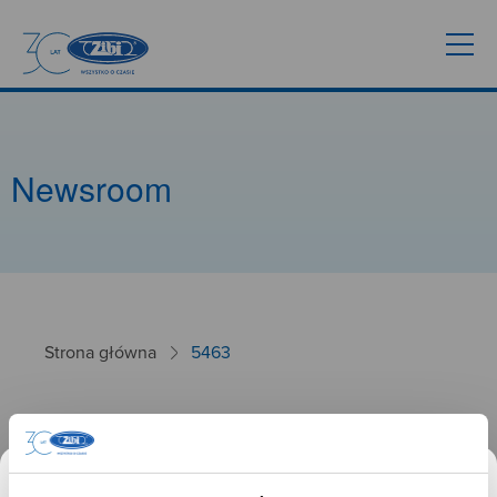
Newsroom
Strona główna
5463
5463
26.09.2024