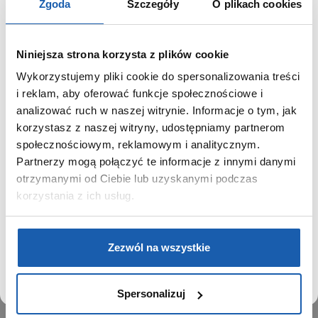
Zgoda
Szczegóły
O plikach cookies
Niniejsza strona korzysta z plików cookie
Wykorzystujemy pliki cookie do spersonalizowania treści
GRUPA ZIBI
SZANOWNY UŻYTKOWNIKU,
i reklam, aby oferować funkcje społecznościowe i
SZANOWNA UŻYTKOWNICZKO
analizować ruch w naszej witrynie. Informacje o tym, jak
Historia
korzystasz z naszej witryny, udostępniamy partnerom
Misja, wizja i wartości Grupy Zibi
Używamy plików cookie w celach analitycznych,
społecznościowym, reklamowym i analitycznym.
Ważne daty
statystycznych i marketingowych, w tym aby analizować
Partnerzy mogą połączyć te informacje z innymi danymi
Kariera
ruch w tej witrynie, optymalizować jej działanie oraz
zapamiętywać Twoje preferencje.
otrzymanymi od Ciebie lub uzyskanymi podczas
Zgoda na ciasteczka
korzystania z ich usług.
PRODUKTY
DOWIEDZ SIĘ WIĘCEJ
PRZEJDŹ DO SERWISU
Zegarki
Zezwól na wszystkie
Instrumenty muzyczne
Kalkulatory
Spersonalizuj
SIECI SPRZEDAŻY