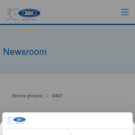
Newsroom
Strona główna
5467
5467
26.09.2024