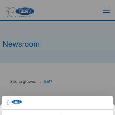
Newsroom
Strona główna
5517
5517
26.09.2024