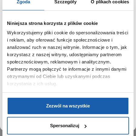
Zgoda
Szczegóły
O plikach cookies
Niniejsza strona korzysta z plików cookie
Wykorzystujemy pliki cookie do spersonalizowania treści
GRUPA ZIBI
SZANOWNY UŻYTKOWNIKU,
i reklam, aby oferować funkcje społecznościowe i
SZANOWNA UŻYTKOWNICZKO
analizować ruch w naszej witrynie. Informacje o tym, jak
Historia
korzystasz z naszej witryny, udostępniamy partnerom
Misja, wizja i wartości Grupy Zibi
Używamy plików cookie w celach analitycznych,
społecznościowym, reklamowym i analitycznym.
Ważne daty
statystycznych i marketingowych, w tym aby analizować
Partnerzy mogą połączyć te informacje z innymi danymi
Kariera
ruch w tej witrynie, optymalizować jej działanie oraz
zapamiętywać Twoje preferencje.
otrzymanymi od Ciebie lub uzyskanymi podczas
Zgoda na ciasteczka
korzystania z ich usług.
PRODUKTY
DOWIEDZ SIĘ WIĘCEJ
PRZEJDŹ DO SERWISU
Zegarki
Zezwól na wszystkie
Instrumenty muzyczne
Kalkulatory
Spersonalizuj
SIECI SPRZEDAŻY