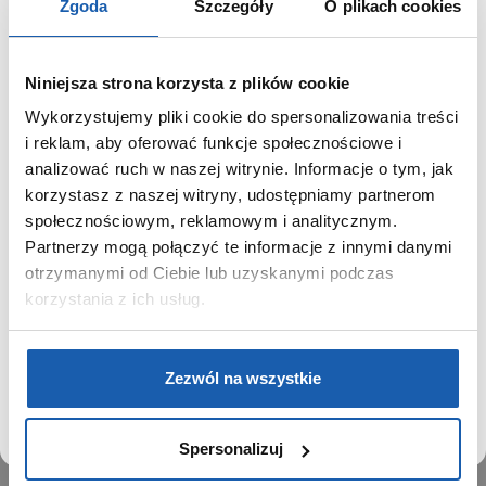
Zgoda
Szczegóły
O plikach cookies
Niniejsza strona korzysta z plików cookie
Wykorzystujemy pliki cookie do spersonalizowania treści
GRUPA ZIBI
SZANOWNY UŻYTKOWNIKU,
i reklam, aby oferować funkcje społecznościowe i
SZANOWNA UŻYTKOWNICZKO
analizować ruch w naszej witrynie. Informacje o tym, jak
Historia
korzystasz z naszej witryny, udostępniamy partnerom
Misja, wizja i wartości Grupy Zibi
Używamy plików cookie w celach analitycznych,
społecznościowym, reklamowym i analitycznym.
Ważne daty
statystycznych i marketingowych, w tym aby analizować
Partnerzy mogą połączyć te informacje z innymi danymi
Kariera
ruch w tej witrynie, optymalizować jej działanie oraz
zapamiętywać Twoje preferencje.
otrzymanymi od Ciebie lub uzyskanymi podczas
Zgoda na ciasteczka
korzystania z ich usług.
PRODUKTY
DOWIEDZ SIĘ WIĘCEJ
PRZEJDŹ DO SERWISU
Zegarki
Zezwól na wszystkie
Instrumenty muzyczne
Kalkulatory
Spersonalizuj
SIECI SPRZEDAŻY