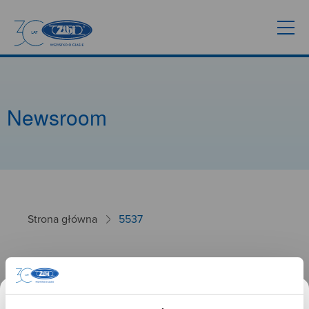
Newsroom
Strona główna
5537
5537
26.09.2024