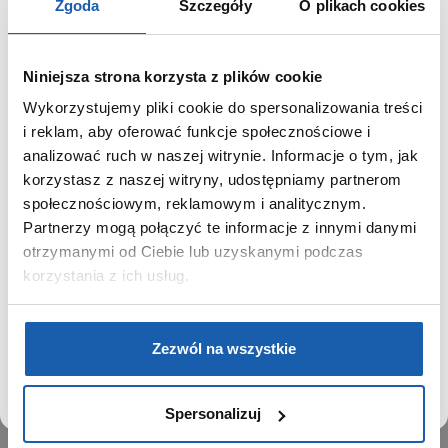
Zgoda
Szczegóły
O plikach cookies
Niniejsza strona korzysta z plików cookie
Wykorzystujemy pliki cookie do spersonalizowania treści
GRUPA ZIBI
SZANOWNY UŻYTKOWNIKU,
i reklam, aby oferować funkcje społecznościowe i
SZANOWNA UŻYTKOWNICZKO
analizować ruch w naszej witrynie. Informacje o tym, jak
Historia
korzystasz z naszej witryny, udostępniamy partnerom
Misja, wizja i wartości Grupy Zibi
Używamy plików cookie w celach analitycznych,
społecznościowym, reklamowym i analitycznym.
Ważne daty
statystycznych i marketingowych, w tym aby analizować
Partnerzy mogą połączyć te informacje z innymi danymi
Kariera
ruch w tej witrynie, optymalizować jej działanie oraz
zapamiętywać Twoje preferencje.
otrzymanymi od Ciebie lub uzyskanymi podczas
Zgoda na ciasteczka
korzystania z ich usług.
PRODUKTY
DOWIEDZ SIĘ WIĘCEJ
PRZEJDŹ DO SERWISU
Zegarki
Zezwól na wszystkie
Instrumenty muzyczne
Kalkulatory
Spersonalizuj
SIECI SPRZEDAŻY