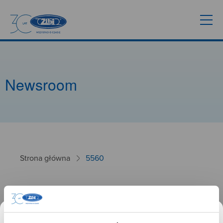
Newsroom
Strona główna
5560
5560
26.09.2024