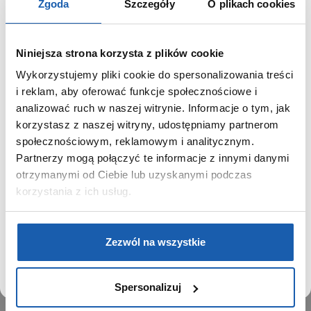
Zgoda
Szczegóły
O plikach cookies
Niniejsza strona korzysta z plików cookie
Wykorzystujemy pliki cookie do spersonalizowania treści
GRUPA ZIBI
SZANOWNY UŻYTKOWNIKU,
i reklam, aby oferować funkcje społecznościowe i
SZANOWNA UŻYTKOWNICZKO
analizować ruch w naszej witrynie. Informacje o tym, jak
Historia
korzystasz z naszej witryny, udostępniamy partnerom
Misja, wizja i wartości Grupy Zibi
Używamy plików cookie w celach analitycznych,
społecznościowym, reklamowym i analitycznym.
Ważne daty
statystycznych i marketingowych, w tym aby analizować
Partnerzy mogą połączyć te informacje z innymi danymi
Kariera
ruch w tej witrynie, optymalizować jej działanie oraz
zapamiętywać Twoje preferencje.
otrzymanymi od Ciebie lub uzyskanymi podczas
Zgoda na ciasteczka
korzystania z ich usług.
PRODUKTY
DOWIEDZ SIĘ WIĘCEJ
PRZEJDŹ DO SERWISU
Zegarki
Zezwól na wszystkie
Instrumenty muzyczne
Kalkulatory
Spersonalizuj
SIECI SPRZEDAŻY