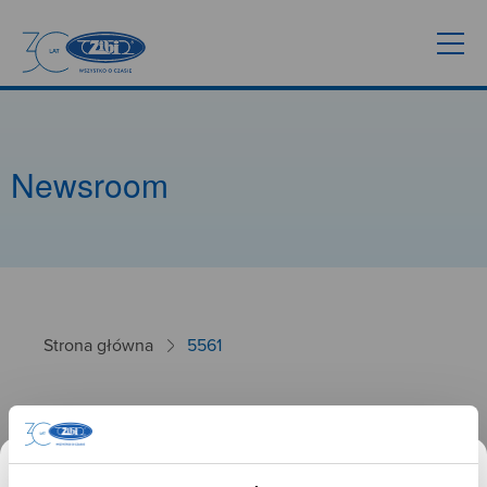
Newsroom
Strona główna
5561
5561
26.09.2024