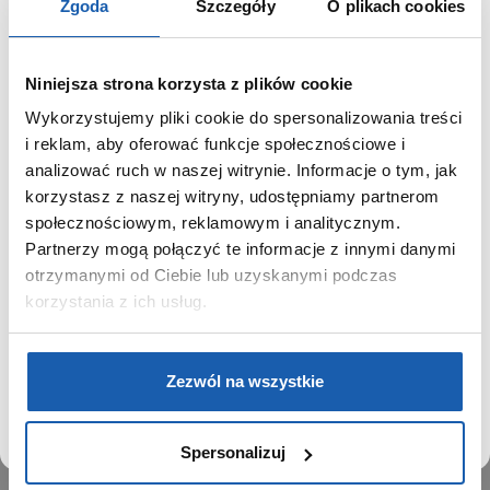
Zgoda
Szczegóły
O plikach cookies
Niniejsza strona korzysta z plików cookie
Wykorzystujemy pliki cookie do spersonalizowania treści
GRUPA ZIBI
SZANOWNY UŻYTKOWNIKU,
i reklam, aby oferować funkcje społecznościowe i
SZANOWNA UŻYTKOWNICZKO
analizować ruch w naszej witrynie. Informacje o tym, jak
Historia
korzystasz z naszej witryny, udostępniamy partnerom
Misja, wizja i wartości Grupy Zibi
Używamy plików cookie w celach analitycznych,
społecznościowym, reklamowym i analitycznym.
Ważne daty
statystycznych i marketingowych, w tym aby analizować
Partnerzy mogą połączyć te informacje z innymi danymi
Kariera
ruch w tej witrynie, optymalizować jej działanie oraz
zapamiętywać Twoje preferencje.
otrzymanymi od Ciebie lub uzyskanymi podczas
Zgoda na ciasteczka
korzystania z ich usług.
PRODUKTY
DOWIEDZ SIĘ WIĘCEJ
PRZEJDŹ DO SERWISU
Zegarki
Zezwól na wszystkie
Instrumenty muzyczne
Kalkulatory
Spersonalizuj
SIECI SPRZEDAŻY