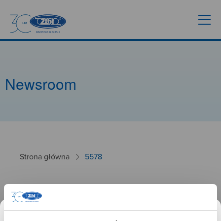
Newsroom
Strona główna
5578
5578
26.09.2024