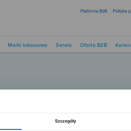
Platforma B2B
Polityka 
Marki luksusowe
Serwis
Oferta B2B
Karier
Szczegóły