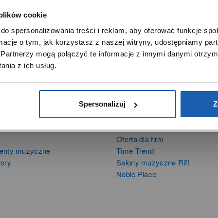
 plików cookie
SZANOWNY UŻYTKOWNIKU,
do spersonalizowania treści i reklam, aby oferować funkcje sp
SZANOWNA UŻYTKOWNICZKO
ormacje o tym, jak korzystasz z naszej witryny, udostępniamy p
Używamy plików cookie w celach analitycznych, statystycznych 
Partnerzy mogą połączyć te informacje z innymi danymi otrzym
marketingowych, w tym aby analizować ruch w tej witrynie,
nia z ich usług.
ptymalizować jej działanie oraz zapamiętywać Twoje preferencj
DOWIEDZ SIĘ WIĘCEJ
PRZEJDŹ DO SERWISU
Spersonalizuj
Z
DUKTY
SIECI SPRZEDAŻY
Oferta dla firm
menty muzyczne
Time Trend
tory
Salony muzyczne Riff
Noble Place