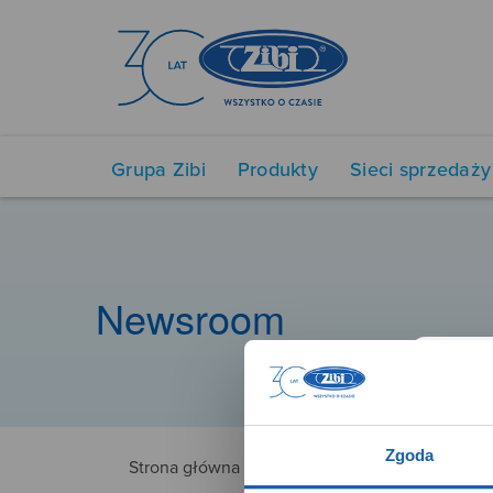
Grupa Zibi
Produkty
Sieci sprzedaży
Newsroom
Zgoda
Strona główna
5628