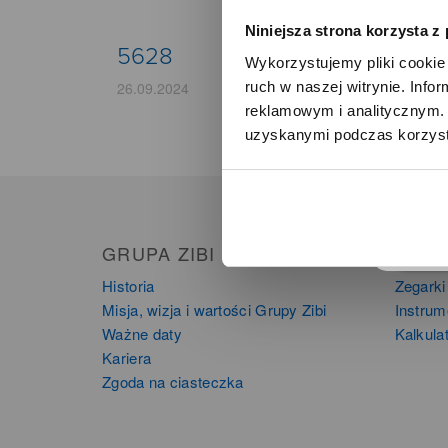
Niniejsza strona korzysta z
5628
Wykorzystujemy pliki cookie 
ruch w naszej witrynie. Inf
26.09.2024
reklamowym i analitycznym. 
uzyskanymi podczas korzysta
o
GRUPA ZIBI
PRO
Historia
Zegarki
Misja, wizja i wartości Grupy Zibi
Instru
Ważne daty
Kalkula
Kariera
Zgoda na ciasteczka