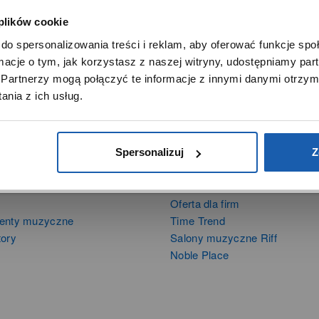
 plików cookie
SZANOWNY UŻYTKOWNIKU,
do spersonalizowania treści i reklam, aby oferować funkcje sp
SZANOWNA UŻYTKOWNICZKO
ormacje o tym, jak korzystasz z naszej witryny, udostępniamy p
Używamy plików cookie w celach analitycznych, statystycznych 
Partnerzy mogą połączyć te informacje z innymi danymi otrzym
marketingowych, w tym aby analizować ruch w tej witrynie,
nia z ich usług.
ptymalizować jej działanie oraz zapamiętywać Twoje preferencj
DOWIEDZ SIĘ WIĘCEJ
PRZEJDŹ DO SERWISU
Spersonalizuj
Z
DUKTY
SIECI SPRZEDAŻY
Oferta dla firm
menty muzyczne
Time Trend
tory
Salony muzyczne Riff
Noble Place