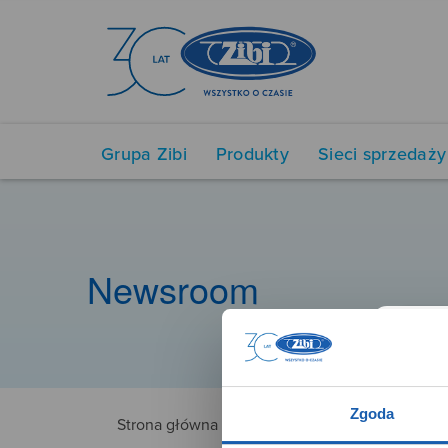
Grupa Zibi
Produkty
Sieci sprzedaży
Newsroom
Zgoda
Strona główna
5660