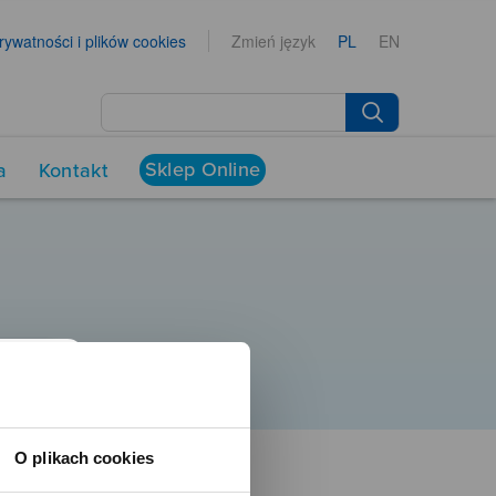
prywatności i plików cookies
Zmień język
PL
EN
Sklep Online
a
Kontakt
O plikach cookies