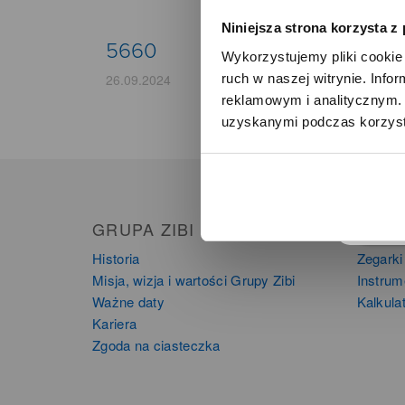
Niniejsza strona korzysta z
5660
Wykorzystujemy pliki cookie 
ruch w naszej witrynie. Inf
26.09.2024
reklamowym i analitycznym. 
uzyskanymi podczas korzysta
o
GRUPA ZIBI
PRO
Historia
Zegarki
Misja, wizja i wartości Grupy Zibi
Instru
Ważne daty
Kalkula
Kariera
Zgoda na ciasteczka