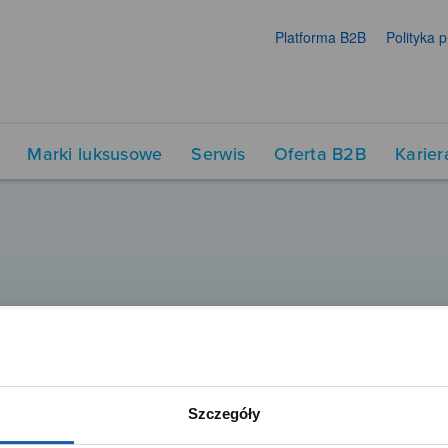
Platforma B2B
Polityka 
Marki luksusowe
Serwis
Oferta B2B
Karier
Szczegóły