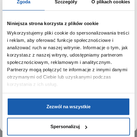
Zgoda
Szczegóły
O plikach cookies
Niniejsza strona korzysta z plików cookie
Wykorzystujemy pliki cookie do spersonalizowania treści
GRUPA ZIBI
SZANOWNY UŻYTKOWNIKU,
i reklam, aby oferować funkcje społecznościowe i
SZANOWNA UŻYTKOWNICZKO
analizować ruch w naszej witrynie. Informacje o tym, jak
Historia
korzystasz z naszej witryny, udostępniamy partnerom
Misja, wizja i wartości Grupy Zibi
Używamy plików cookie w celach analitycznych,
społecznościowym, reklamowym i analitycznym.
Ważne daty
statystycznych i marketingowych, w tym aby analizować
Partnerzy mogą połączyć te informacje z innymi danymi
Kariera
ruch w tej witrynie, optymalizować jej działanie oraz
zapamiętywać Twoje preferencje.
otrzymanymi od Ciebie lub uzyskanymi podczas
Zgoda na ciasteczka
korzystania z ich usług.
PRODUKTY
DOWIEDZ SIĘ WIĘCEJ
PRZEJDŹ DO SERWISU
Zegarki
Zezwól na wszystkie
Instrumenty muzyczne
Kalkulatory
Spersonalizuj
SIECI SPRZEDAŻY