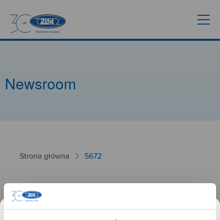
Newsroom
Strona główna
5672
5672
26.09.2024