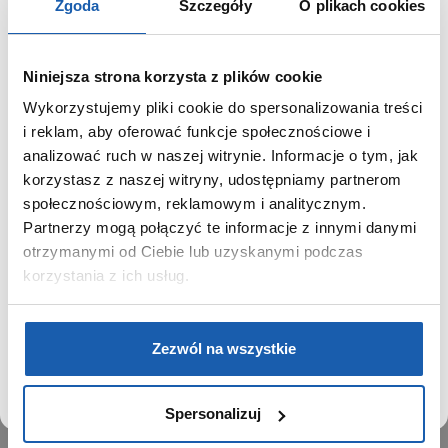
Zgoda
Szczegóły
O plikach cookies
Niniejsza strona korzysta z plików cookie
Wykorzystujemy pliki cookie do spersonalizowania treści
GRUPA ZIBI
SZANOWNY UŻYTKOWNIKU,
i reklam, aby oferować funkcje społecznościowe i
SZANOWNA UŻYTKOWNICZKO
analizować ruch w naszej witrynie. Informacje o tym, jak
Historia
korzystasz z naszej witryny, udostępniamy partnerom
Misja, wizja i wartości Grupy Zibi
Używamy plików cookie w celach analitycznych,
społecznościowym, reklamowym i analitycznym.
Ważne daty
statystycznych i marketingowych, w tym aby analizować
Partnerzy mogą połączyć te informacje z innymi danymi
Kariera
ruch w tej witrynie, optymalizować jej działanie oraz
zapamiętywać Twoje preferencje.
otrzymanymi od Ciebie lub uzyskanymi podczas
Zgoda na ciasteczka
korzystania z ich usług.
PRODUKTY
DOWIEDZ SIĘ WIĘCEJ
PRZEJDŹ DO SERWISU
Zegarki
Zezwól na wszystkie
Instrumenty muzyczne
Kalkulatory
Spersonalizuj
SIECI SPRZEDAŻY