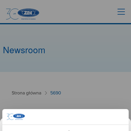
Newsroom
Strona główna
5690
5690
26.09.2024