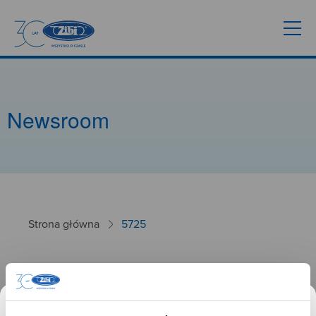
Newsroom
Strona główna
5725
5725
26.09.2024