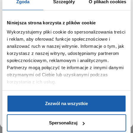
Zgoda
Szczegóły
O plikach cookies
Niniejsza strona korzysta z plików cookie
Wykorzystujemy pliki cookie do spersonalizowania treści
GRUPA ZIBI
SZANOWNY UŻYTKOWNIKU,
i reklam, aby oferować funkcje społecznościowe i
SZANOWNA UŻYTKOWNICZKO
analizować ruch w naszej witrynie. Informacje o tym, jak
Historia
korzystasz z naszej witryny, udostępniamy partnerom
Misja, wizja i wartości Grupy Zibi
Używamy plików cookie w celach analitycznych,
społecznościowym, reklamowym i analitycznym.
Ważne daty
statystycznych i marketingowych, w tym aby analizować
Partnerzy mogą połączyć te informacje z innymi danymi
Kariera
ruch w tej witrynie, optymalizować jej działanie oraz
zapamiętywać Twoje preferencje.
otrzymanymi od Ciebie lub uzyskanymi podczas
Zgoda na ciasteczka
korzystania z ich usług.
PRODUKTY
DOWIEDZ SIĘ WIĘCEJ
PRZEJDŹ DO SERWISU
Zegarki
Zezwól na wszystkie
Instrumenty muzyczne
Kalkulatory
Spersonalizuj
SIECI SPRZEDAŻY