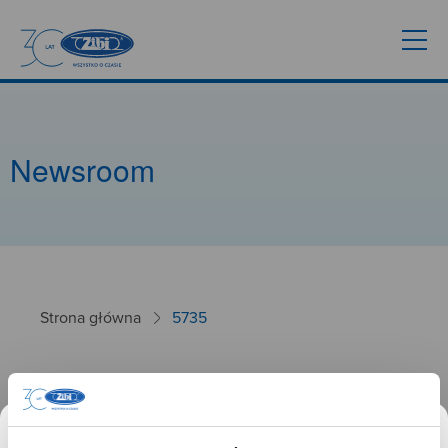
Newsroom
Strona główna
5735
5735
04.10.2024