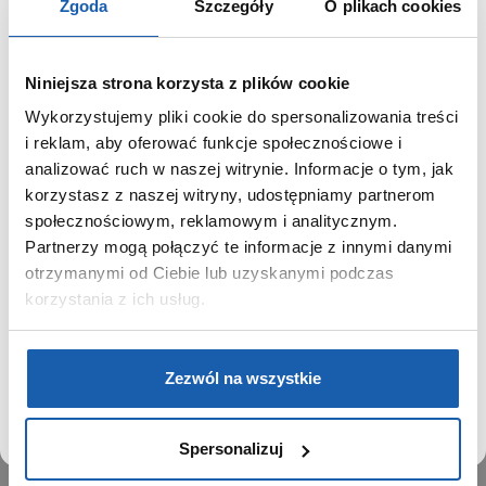
Zgoda
Szczegóły
O plikach cookies
Niniejsza strona korzysta z plików cookie
Wykorzystujemy pliki cookie do spersonalizowania treści
GRUPA ZIBI
SZANOWNY UŻYTKOWNIKU,
i reklam, aby oferować funkcje społecznościowe i
SZANOWNA UŻYTKOWNICZKO
analizować ruch w naszej witrynie. Informacje o tym, jak
Historia
korzystasz z naszej witryny, udostępniamy partnerom
Misja, wizja i wartości Grupy Zibi
Używamy plików cookie w celach analitycznych,
społecznościowym, reklamowym i analitycznym.
Ważne daty
statystycznych i marketingowych, w tym aby analizować
Partnerzy mogą połączyć te informacje z innymi danymi
Kariera
ruch w tej witrynie, optymalizować jej działanie oraz
zapamiętywać Twoje preferencje.
otrzymanymi od Ciebie lub uzyskanymi podczas
Zgoda na ciasteczka
korzystania z ich usług.
PRODUKTY
DOWIEDZ SIĘ WIĘCEJ
PRZEJDŹ DO SERWISU
Zegarki
Zezwól na wszystkie
Instrumenty muzyczne
Kalkulatory
Spersonalizuj
SIECI SPRZEDAŻY