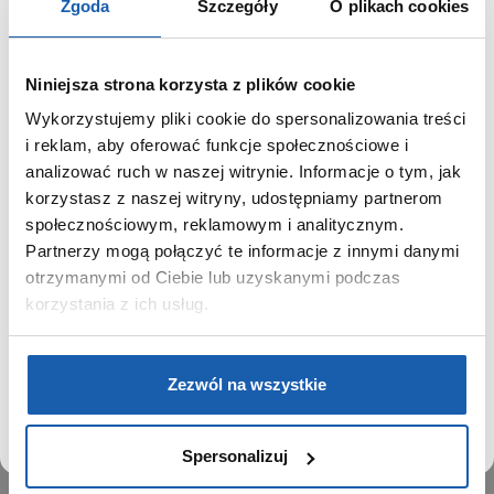
Zgoda
Szczegóły
O plikach cookies
Niniejsza strona korzysta z plików cookie
Wykorzystujemy pliki cookie do spersonalizowania treści
GRUPA ZIBI
SZANOWNY UŻYTKOWNIKU,
i reklam, aby oferować funkcje społecznościowe i
SZANOWNA UŻYTKOWNICZKO
analizować ruch w naszej witrynie. Informacje o tym, jak
Historia
korzystasz z naszej witryny, udostępniamy partnerom
Misja, wizja i wartości Grupy Zibi
Używamy plików cookie w celach analitycznych,
społecznościowym, reklamowym i analitycznym.
Ważne daty
statystycznych i marketingowych, w tym aby analizować
Partnerzy mogą połączyć te informacje z innymi danymi
Kariera
ruch w tej witrynie, optymalizować jej działanie oraz
zapamiętywać Twoje preferencje.
otrzymanymi od Ciebie lub uzyskanymi podczas
Zgoda na ciasteczka
korzystania z ich usług.
PRODUKTY
DOWIEDZ SIĘ WIĘCEJ
PRZEJDŹ DO SERWISU
Zegarki
Zezwól na wszystkie
Instrumenty muzyczne
Kalkulatory
Spersonalizuj
SIECI SPRZEDAŻY