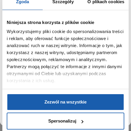
Zgoda
Szczegóły
O plikach cookies
Niniejsza strona korzysta z plików cookie
Wykorzystujemy pliki cookie do spersonalizowania treści
GRUPA ZIBI
SZANOWNY UŻYTKOWNIKU,
i reklam, aby oferować funkcje społecznościowe i
SZANOWNA UŻYTKOWNICZKO
analizować ruch w naszej witrynie. Informacje o tym, jak
Historia
korzystasz z naszej witryny, udostępniamy partnerom
Misja, wizja i wartości Grupy Zibi
Używamy plików cookie w celach analitycznych,
społecznościowym, reklamowym i analitycznym.
Ważne daty
statystycznych i marketingowych, w tym aby analizować
Partnerzy mogą połączyć te informacje z innymi danymi
Kariera
ruch w tej witrynie, optymalizować jej działanie oraz
zapamiętywać Twoje preferencje.
otrzymanymi od Ciebie lub uzyskanymi podczas
Zgoda na ciasteczka
korzystania z ich usług.
PRODUKTY
DOWIEDZ SIĘ WIĘCEJ
PRZEJDŹ DO SERWISU
Zegarki
Zezwól na wszystkie
Instrumenty muzyczne
Kalkulatory
Spersonalizuj
SIECI SPRZEDAŻY