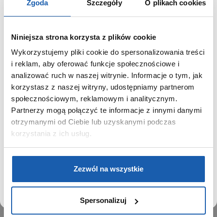
Zgoda
Szczegóły
O plikach cookies
Niniejsza strona korzysta z plików cookie
Wykorzystujemy pliki cookie do spersonalizowania treści
GRUPA ZIBI
SZANOWNY UŻYTKOWNIKU,
i reklam, aby oferować funkcje społecznościowe i
SZANOWNA UŻYTKOWNICZKO
analizować ruch w naszej witrynie. Informacje o tym, jak
Historia
korzystasz z naszej witryny, udostępniamy partnerom
Misja, wizja i wartości Grupy Zibi
Używamy plików cookie w celach analitycznych,
społecznościowym, reklamowym i analitycznym.
Ważne daty
statystycznych i marketingowych, w tym aby analizować
Partnerzy mogą połączyć te informacje z innymi danymi
Kariera
ruch w tej witrynie, optymalizować jej działanie oraz
zapamiętywać Twoje preferencje.
otrzymanymi od Ciebie lub uzyskanymi podczas
Zgoda na ciasteczka
korzystania z ich usług.
PRODUKTY
DOWIEDZ SIĘ WIĘCEJ
PRZEJDŹ DO SERWISU
Zegarki
Zezwól na wszystkie
Instrumenty muzyczne
Kalkulatory
Spersonalizuj
SIECI SPRZEDAŻY