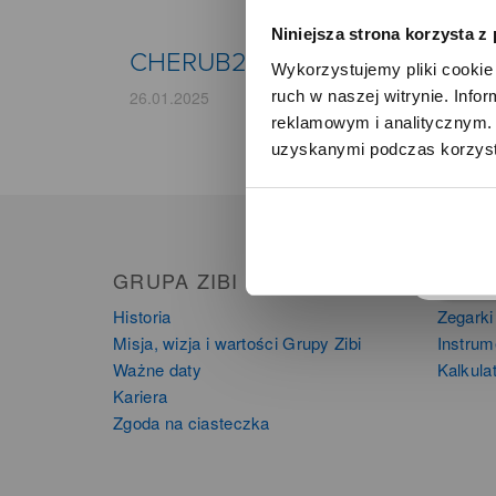
Niniejsza strona korzysta z
CHERUB22
Wykorzystujemy pliki cookie 
ruch w naszej witrynie. Inf
26.01.2025
reklamowym i analitycznym. 
uzyskanymi podczas korzysta
o
GRUPA ZIBI
PRO
Historia
Zegarki
Misja, wizja i wartości Grupy Zibi
Instru
Ważne daty
Kalkula
Kariera
Zgoda na ciasteczka