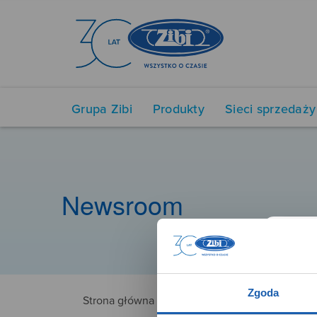
Grupa Zibi
Produkty
Sieci sprzedaży
Newsroom
Zgoda
Strona główna
CHERUB22