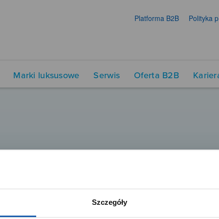
Platforma B2B
Polityka 
Marki luksusowe
Serwis
Oferta B2B
Karier
Szczegóły