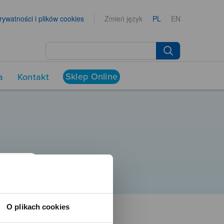
prywatności i plików cookies
Zmień język
PL
EN
Sklep Online
a
Kontakt
O plikach cookies