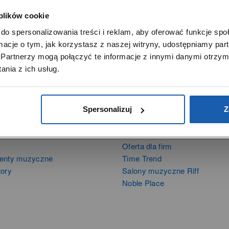
 plików cookie
SZANOWNY UŻYTKOWNIKU,
do spersonalizowania treści i reklam, aby oferować funkcje sp
SZANOWNA UŻYTKOWNICZKO
ormacje o tym, jak korzystasz z naszej witryny, udostępniamy p
Używamy plików cookie w celach analitycznych, statystycznych 
Partnerzy mogą połączyć te informacje z innymi danymi otrzym
marketingowych, w tym aby analizować ruch w tej witrynie,
nia z ich usług.
ptymalizować jej działanie oraz zapamiętywać Twoje preferencj
DOWIEDZ SIĘ WIĘCEJ
PRZEJDŹ DO SERWISU
Spersonalizuj
Z
DUKTY
SIECI SPRZEDAŻY
Oferta dla firm
menty muzyczne
Time Trend
tory
Salony muzyczne Riff
Noble Place