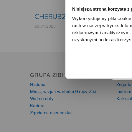
Niniejsza strona korzysta z
CHERUB27
Wykorzystujemy pliki cookie 
ruch w naszej witrynie. Inf
26.01.2025
reklamowym i analitycznym. 
uzyskanymi podczas korzysta
o
GRUPA ZIBI
PRO
Historia
Zegarki
Misja, wizja i wartości Grupy Zibi
Instru
Ważne daty
Kalkula
Kariera
Zgoda na ciasteczka