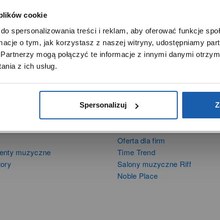
 plików cookie
SZANOWNY UŻYTKOWNIKU,
do spersonalizowania treści i reklam, aby oferować funkcje sp
SZANOWNA UŻYTKOWNICZKO
ormacje o tym, jak korzystasz z naszej witryny, udostępniamy p
Używamy plików cookie w celach analitycznych, statystycznych 
Partnerzy mogą połączyć te informacje z innymi danymi otrzym
marketingowych, w tym aby analizować ruch w tej witrynie,
nia z ich usług.
ptymalizować jej działanie oraz zapamiętywać Twoje preferencj
DOWIEDZ SIĘ WIĘCEJ
PRZEJDŹ DO SERWISU
Spersonalizuj
Z
DUKTY
SIECI SPRZEDAŻY
Oferta dla firm
menty muzyczne
Time Trend
tory
Salony muzyczne Riff
Noble Place