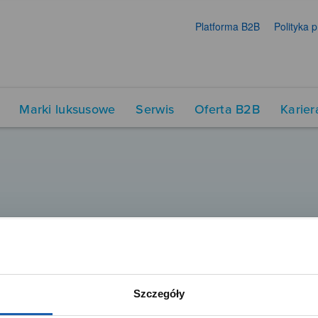
Platforma B2B
Polityka 
Marki luksusowe
Serwis
Oferta B2B
Karier
Szczegóły