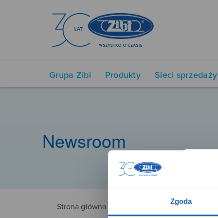
Grupa Zibi
Produkty
Sieci sprzedaży
Newsroom
Zgoda
Strona główna
CHERUB27