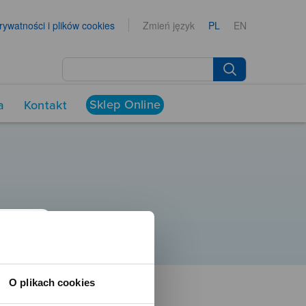
prywatności i plików cookies
Zmień język
PL
EN
Sklep Online
a
Kontakt
O plikach cookies