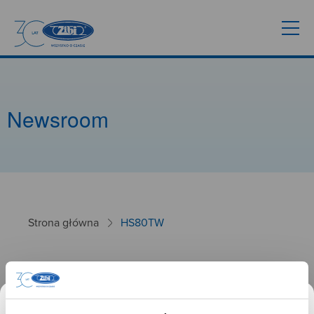
Newsroom
Strona główna
HS80TW
HS80TW
26.09.2024