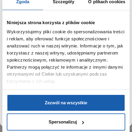
Zgoda
Szczegóły
O plikach cookies
Niniejsza strona korzysta z plików cookie
Wykorzystujemy pliki cookie do spersonalizowania treści
GRUPA ZIBI
SZANOWNY UŻYTKOWNIKU,
i reklam, aby oferować funkcje społecznościowe i
SZANOWNA UŻYTKOWNICZKO
analizować ruch w naszej witrynie. Informacje o tym, jak
Historia
korzystasz z naszej witryny, udostępniamy partnerom
Misja, wizja i wartości Grupy Zibi
Używamy plików cookie w celach analitycznych,
społecznościowym, reklamowym i analitycznym.
Ważne daty
statystycznych i marketingowych, w tym aby analizować
Partnerzy mogą połączyć te informacje z innymi danymi
Kariera
ruch w tej witrynie, optymalizować jej działanie oraz
zapamiętywać Twoje preferencje.
otrzymanymi od Ciebie lub uzyskanymi podczas
Zgoda na ciasteczka
korzystania z ich usług.
PRODUKTY
DOWIEDZ SIĘ WIĘCEJ
PRZEJDŹ DO SERWISU
Zegarki
Zezwól na wszystkie
Instrumenty muzyczne
Kalkulatory
Spersonalizuj
SIECI SPRZEDAŻY