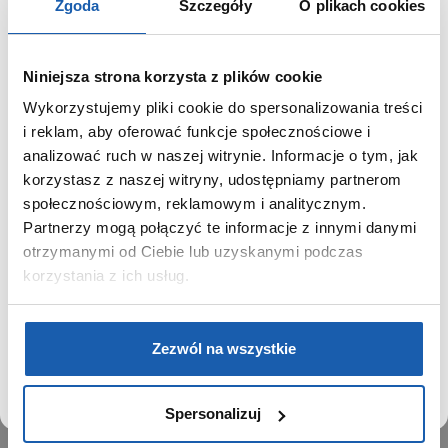
Zgoda
Szczegóły
O plikach cookies
Niniejsza strona korzysta z plików cookie
Wykorzystujemy pliki cookie do spersonalizowania treści
GRUPA ZIBI
SZANOWNY UŻYTKOWNIKU,
i reklam, aby oferować funkcje społecznościowe i
SZANOWNA UŻYTKOWNICZKO
analizować ruch w naszej witrynie. Informacje o tym, jak
Historia
korzystasz z naszej witryny, udostępniamy partnerom
Misja, wizja i wartości Grupy Zibi
Używamy plików cookie w celach analitycznych,
społecznościowym, reklamowym i analitycznym.
Ważne daty
statystycznych i marketingowych, w tym aby analizować
Partnerzy mogą połączyć te informacje z innymi danymi
Kariera
ruch w tej witrynie, optymalizować jej działanie oraz
zapamiętywać Twoje preferencje.
otrzymanymi od Ciebie lub uzyskanymi podczas
Zgoda na ciasteczka
korzystania z ich usług.
PRODUKTY
DOWIEDZ SIĘ WIĘCEJ
PRZEJDŹ DO SERWISU
Zegarki
Zezwól na wszystkie
Instrumenty muzyczne
Kalkulatory
Spersonalizuj
SIECI SPRZEDAŻY