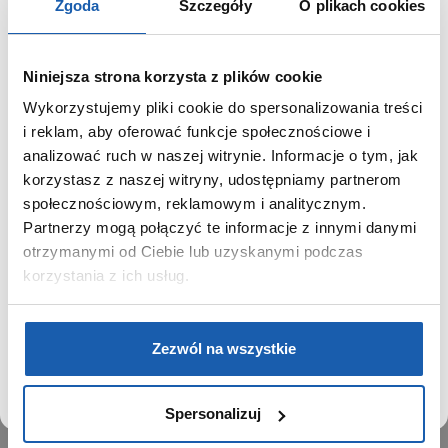
Zgoda
Szczegóły
O plikach cookies
Niniejsza strona korzysta z plików cookie
Wykorzystujemy pliki cookie do spersonalizowania treści
GRUPA ZIBI
SZANOWNY UŻYTKOWNIKU,
i reklam, aby oferować funkcje społecznościowe i
SZANOWNA UŻYTKOWNICZKO
analizować ruch w naszej witrynie. Informacje o tym, jak
Historia
korzystasz z naszej witryny, udostępniamy partnerom
Misja, wizja i wartości Grupy Zibi
Używamy plików cookie w celach analitycznych,
społecznościowym, reklamowym i analitycznym.
Ważne daty
statystycznych i marketingowych, w tym aby analizować
Partnerzy mogą połączyć te informacje z innymi danymi
Kariera
ruch w tej witrynie, optymalizować jej działanie oraz
zapamiętywać Twoje preferencje.
otrzymanymi od Ciebie lub uzyskanymi podczas
Zgoda na ciasteczka
korzystania z ich usług.
PRODUKTY
DOWIEDZ SIĘ WIĘCEJ
PRZEJDŹ DO SERWISU
Zegarki
Zezwól na wszystkie
Instrumenty muzyczne
Kalkulatory
Spersonalizuj
SIECI SPRZEDAŻY