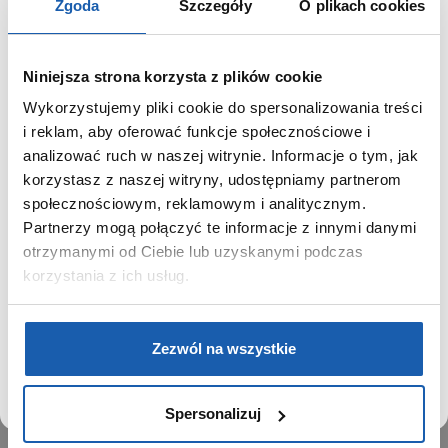
Zgoda
Szczegóły
O plikach cookies
Niniejsza strona korzysta z plików cookie
Wykorzystujemy pliki cookie do spersonalizowania treści
GRUPA ZIBI
SZANOWNY UŻYTKOWNIKU,
i reklam, aby oferować funkcje społecznościowe i
SZANOWNA UŻYTKOWNICZKO
analizować ruch w naszej witrynie. Informacje o tym, jak
Historia
korzystasz z naszej witryny, udostępniamy partnerom
Misja, wizja i wartości Grupy Zibi
Używamy plików cookie w celach analitycznych,
społecznościowym, reklamowym i analitycznym.
Ważne daty
statystycznych i marketingowych, w tym aby analizować
Partnerzy mogą połączyć te informacje z innymi danymi
Kariera
ruch w tej witrynie, optymalizować jej działanie oraz
zapamiętywać Twoje preferencje.
otrzymanymi od Ciebie lub uzyskanymi podczas
Zgoda na ciasteczka
korzystania z ich usług.
PRODUKTY
DOWIEDZ SIĘ WIĘCEJ
PRZEJDŹ DO SERWISU
Zegarki
Zezwól na wszystkie
Instrumenty muzyczne
Kalkulatory
Spersonalizuj
SIECI SPRZEDAŻY