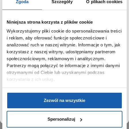
Zgoda
Szczegóły
O plikach cookies
Niniejsza strona korzysta z plików cookie
Wykorzystujemy pliki cookie do spersonalizowania treści
GRUPA ZIBI
SZANOWNY UŻYTKOWNIKU,
i reklam, aby oferować funkcje społecznościowe i
SZANOWNA UŻYTKOWNICZKO
analizować ruch w naszej witrynie. Informacje o tym, jak
Historia
korzystasz z naszej witryny, udostępniamy partnerom
Misja, wizja i wartości Grupy Zibi
Używamy plików cookie w celach analitycznych,
społecznościowym, reklamowym i analitycznym.
Ważne daty
statystycznych i marketingowych, w tym aby analizować
Partnerzy mogą połączyć te informacje z innymi danymi
Kariera
ruch w tej witrynie, optymalizować jej działanie oraz
zapamiętywać Twoje preferencje.
otrzymanymi od Ciebie lub uzyskanymi podczas
Zgoda na ciasteczka
korzystania z ich usług.
PRODUKTY
DOWIEDZ SIĘ WIĘCEJ
PRZEJDŹ DO SERWISU
Zegarki
Zezwól na wszystkie
Instrumenty muzyczne
Kalkulatory
Spersonalizuj
SIECI SPRZEDAŻY