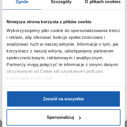
Zgoda
Szczegóły
O plikach cookies
Niniejsza strona korzysta z plików cookie
Wykorzystujemy pliki cookie do spersonalizowania treści
GRUPA ZIBI
SZANOWNY UŻYTKOWNIKU,
i reklam, aby oferować funkcje społecznościowe i
SZANOWNA UŻYTKOWNICZKO
analizować ruch w naszej witrynie. Informacje o tym, jak
Historia
korzystasz z naszej witryny, udostępniamy partnerom
Misja, wizja i wartości Grupy Zibi
Używamy plików cookie w celach analitycznych,
społecznościowym, reklamowym i analitycznym.
Ważne daty
statystycznych i marketingowych, w tym aby analizować
Partnerzy mogą połączyć te informacje z innymi danymi
Kariera
ruch w tej witrynie, optymalizować jej działanie oraz
zapamiętywać Twoje preferencje.
otrzymanymi od Ciebie lub uzyskanymi podczas
Zgoda na ciasteczka
korzystania z ich usług.
PRODUKTY
DOWIEDZ SIĘ WIĘCEJ
PRZEJDŹ DO SERWISU
Zegarki
Zezwól na wszystkie
Instrumenty muzyczne
Kalkulatory
Spersonalizuj
SIECI SPRZEDAŻY