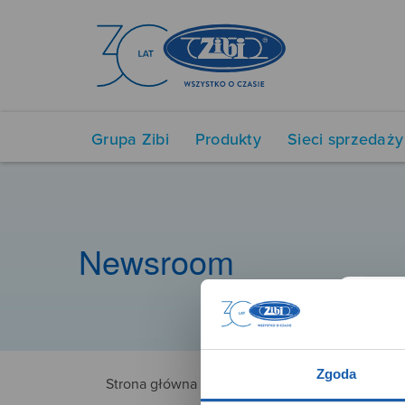
Grupa Zibi
Produkty
Sieci sprzedaży
Newsroom
Zgoda
Strona główna
MUCA0154