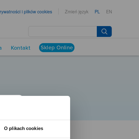
prywatności i plików cookies
Zmień język
PL
EN
Sklep Online
a
Kontakt
O plikach cookies