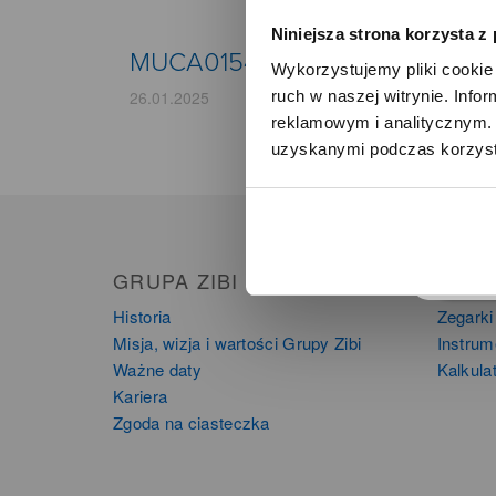
Niniejsza strona korzysta z
MUCA0154
Wykorzystujemy pliki cookie 
ruch w naszej witrynie. Inf
26.01.2025
reklamowym i analitycznym. 
uzyskanymi podczas korzysta
o
GRUPA ZIBI
PRO
Historia
Zegarki
Misja, wizja i wartości Grupy Zibi
Instru
Ważne daty
Kalkula
Kariera
Zgoda na ciasteczka