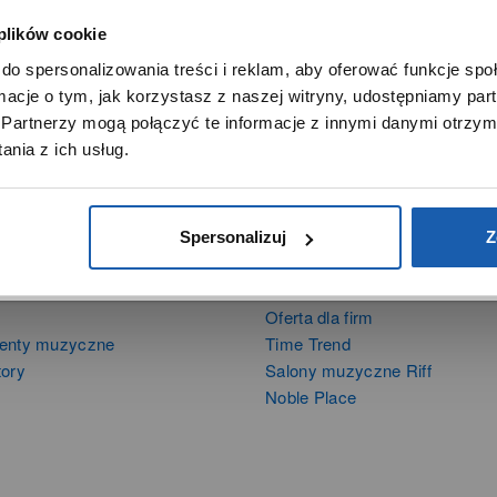
 plików cookie
SZANOWNY UŻYTKOWNIKU,
do spersonalizowania treści i reklam, aby oferować funkcje sp
SZANOWNA UŻYTKOWNICZKO
ormacje o tym, jak korzystasz z naszej witryny, udostępniamy p
Używamy plików cookie w celach analitycznych, statystycznych 
Partnerzy mogą połączyć te informacje z innymi danymi otrzym
marketingowych, w tym aby analizować ruch w tej witrynie,
nia z ich usług.
ptymalizować jej działanie oraz zapamiętywać Twoje preferencj
DOWIEDZ SIĘ WIĘCEJ
PRZEJDŹ DO SERWISU
Spersonalizuj
Z
DUKTY
SIECI SPRZEDAŻY
Oferta dla firm
menty muzyczne
Time Trend
tory
Salony muzyczne Riff
Noble Place