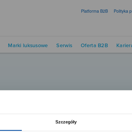
Platforma B2B
Polityka 
Marki luksusowe
Serwis
Oferta B2B
Karier
Szczegóły