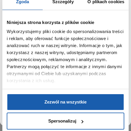
Zgoda
Szczegóły
O plikach cookies
Niniejsza strona korzysta z plików cookie
Wykorzystujemy pliki cookie do spersonalizowania treści
GRUPA ZIBI
SZANOWNY UŻYTKOWNIKU,
i reklam, aby oferować funkcje społecznościowe i
SZANOWNA UŻYTKOWNICZKO
analizować ruch w naszej witrynie. Informacje o tym, jak
Historia
korzystasz z naszej witryny, udostępniamy partnerom
Misja, wizja i wartości Grupy Zibi
Używamy plików cookie w celach analitycznych,
społecznościowym, reklamowym i analitycznym.
Ważne daty
statystycznych i marketingowych, w tym aby analizować
Partnerzy mogą połączyć te informacje z innymi danymi
Kariera
ruch w tej witrynie, optymalizować jej działanie oraz
zapamiętywać Twoje preferencje.
otrzymanymi od Ciebie lub uzyskanymi podczas
Zgoda na ciasteczka
korzystania z ich usług.
PRODUKTY
DOWIEDZ SIĘ WIĘCEJ
PRZEJDŹ DO SERWISU
Zegarki
Zezwól na wszystkie
Instrumenty muzyczne
Kalkulatory
Spersonalizuj
SIECI SPRZEDAŻY