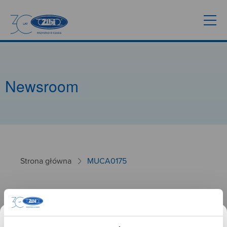
Newsroom
Strona główna
MUCA0175
MUCA0175
26.01.2025