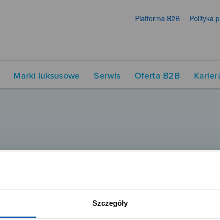
Platforma B2B
Polityka 
Marki luksusowe
Serwis
Oferta B2B
Karier
Szczegóły