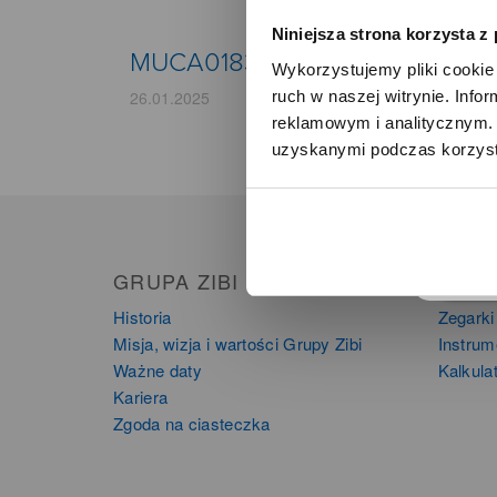
Niniejsza strona korzysta z
MUCA0183
Wykorzystujemy pliki cookie 
ruch w naszej witrynie. Inf
26.01.2025
reklamowym i analitycznym. 
uzyskanymi podczas korzysta
o
GRUPA ZIBI
PRO
Historia
Zegarki
Misja, wizja i wartości Grupy Zibi
Instru
Ważne daty
Kalkula
Kariera
Zgoda na ciasteczka