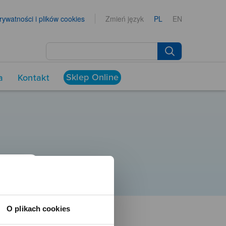
prywatności i plików cookies
Zmień język
PL
EN
Sklep Online
a
Kontakt
O plikach cookies