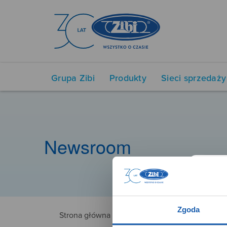
Grupa Zibi
Produkty
Sieci sprzedaży
Newsroom
Zgoda
Strona główna
MUCA0183