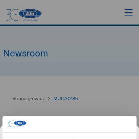
Newsroom
Strona główna
MUCA0185
MUCA0185
26.01.2025