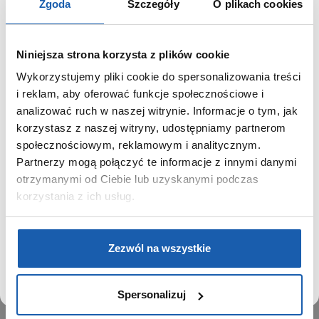
Zgoda
Szczegóły
O plikach cookies
Niniejsza strona korzysta z plików cookie
Wykorzystujemy pliki cookie do spersonalizowania treści
GRUPA ZIBI
SZANOWNY UŻYTKOWNIKU,
i reklam, aby oferować funkcje społecznościowe i
SZANOWNA UŻYTKOWNICZKO
analizować ruch w naszej witrynie. Informacje o tym, jak
Historia
korzystasz z naszej witryny, udostępniamy partnerom
Misja, wizja i wartości Grupy Zibi
Używamy plików cookie w celach analitycznych,
społecznościowym, reklamowym i analitycznym.
Ważne daty
statystycznych i marketingowych, w tym aby analizować
Partnerzy mogą połączyć te informacje z innymi danymi
Kariera
ruch w tej witrynie, optymalizować jej działanie oraz
zapamiętywać Twoje preferencje.
otrzymanymi od Ciebie lub uzyskanymi podczas
Zgoda na ciasteczka
korzystania z ich usług.
PRODUKTY
DOWIEDZ SIĘ WIĘCEJ
PRZEJDŹ DO SERWISU
Zegarki
Zezwól na wszystkie
Instrumenty muzyczne
Kalkulatory
Spersonalizuj
SIECI SPRZEDAŻY