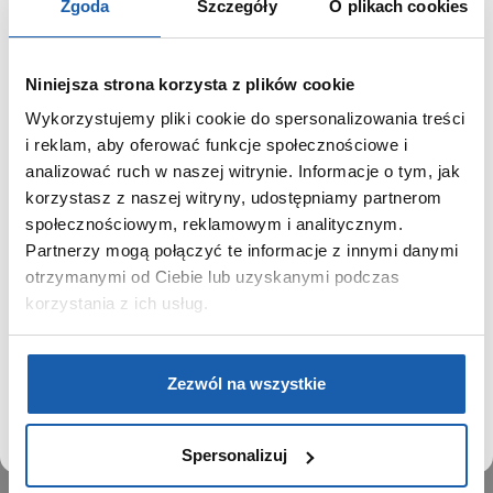
Zgoda
Szczegóły
O plikach cookies
Niniejsza strona korzysta z plików cookie
Wykorzystujemy pliki cookie do spersonalizowania treści
GRUPA ZIBI
SZANOWNY UŻYTKOWNIKU,
i reklam, aby oferować funkcje społecznościowe i
SZANOWNA UŻYTKOWNICZKO
analizować ruch w naszej witrynie. Informacje o tym, jak
Historia
korzystasz z naszej witryny, udostępniamy partnerom
Misja, wizja i wartości Grupy Zibi
Używamy plików cookie w celach analitycznych,
społecznościowym, reklamowym i analitycznym.
Ważne daty
statystycznych i marketingowych, w tym aby analizować
Partnerzy mogą połączyć te informacje z innymi danymi
Kariera
ruch w tej witrynie, optymalizować jej działanie oraz
zapamiętywać Twoje preferencje.
otrzymanymi od Ciebie lub uzyskanymi podczas
Zgoda na ciasteczka
korzystania z ich usług.
PRODUKTY
DOWIEDZ SIĘ WIĘCEJ
PRZEJDŹ DO SERWISU
Zegarki
Zezwól na wszystkie
Instrumenty muzyczne
Kalkulatory
Spersonalizuj
SIECI SPRZEDAŻY