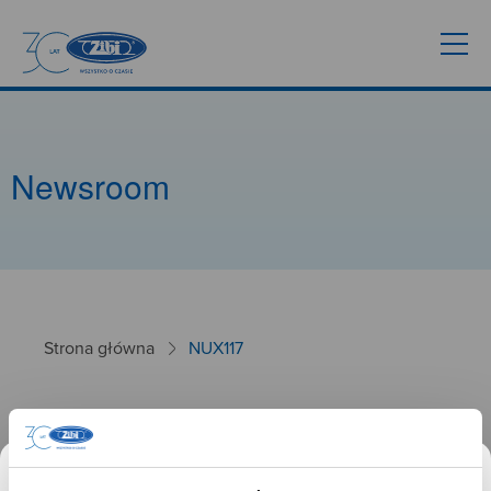
Newsroom
Strona główna
NUX117
NUX117
26.01.2025