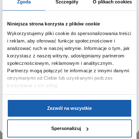
Zgoda
Szczegóły
O plikach cookies
Niniejsza strona korzysta z plików cookie
Wykorzystujemy pliki cookie do spersonalizowania treści
GRUPA ZIBI
SZANOWNY UŻYTKOWNIKU,
i reklam, aby oferować funkcje społecznościowe i
SZANOWNA UŻYTKOWNICZKO
analizować ruch w naszej witrynie. Informacje o tym, jak
Historia
korzystasz z naszej witryny, udostępniamy partnerom
Misja, wizja i wartości Grupy Zibi
Używamy plików cookie w celach analitycznych,
społecznościowym, reklamowym i analitycznym.
Ważne daty
statystycznych i marketingowych, w tym aby analizować
Partnerzy mogą połączyć te informacje z innymi danymi
Kariera
ruch w tej witrynie, optymalizować jej działanie oraz
zapamiętywać Twoje preferencje.
otrzymanymi od Ciebie lub uzyskanymi podczas
Zgoda na ciasteczka
korzystania z ich usług.
PRODUKTY
DOWIEDZ SIĘ WIĘCEJ
PRZEJDŹ DO SERWISU
Zegarki
Zezwól na wszystkie
Instrumenty muzyczne
Kalkulatory
Spersonalizuj
SIECI SPRZEDAŻY