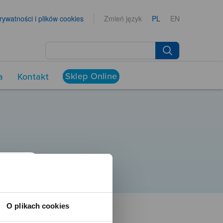
prywatności i plików cookies
Zmień język
PL
EN
Sklep Online
a
Kontakt
O plikach cookies