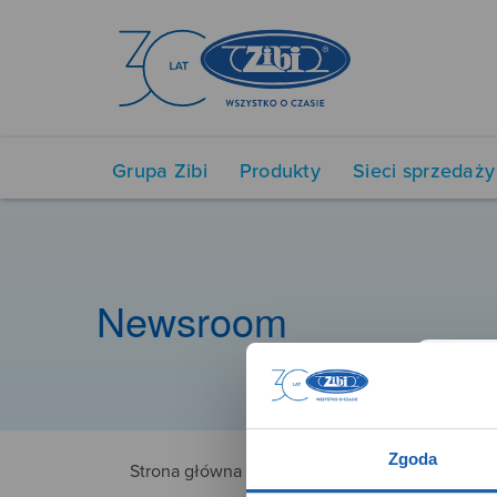
Grupa Zibi
Produkty
Sieci sprzedaży
Newsroom
Zgoda
Strona główna
NUX12