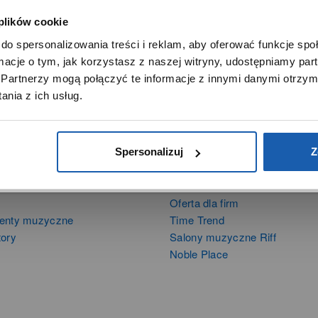
 plików cookie
SZANOWNY UŻYTKOWNIKU,
do spersonalizowania treści i reklam, aby oferować funkcje sp
SZANOWNA UŻYTKOWNICZKO
ormacje o tym, jak korzystasz z naszej witryny, udostępniamy p
Używamy plików cookie w celach analitycznych, statystycznych 
Partnerzy mogą połączyć te informacje z innymi danymi otrzym
marketingowych, w tym aby analizować ruch w tej witrynie,
nia z ich usług.
ptymalizować jej działanie oraz zapamiętywać Twoje preferencj
DOWIEDZ SIĘ WIĘCEJ
PRZEJDŹ DO SERWISU
Spersonalizuj
Z
DUKTY
SIECI SPRZEDAŻY
Oferta dla firm
menty muzyczne
Time Trend
tory
Salony muzyczne Riff
Noble Place