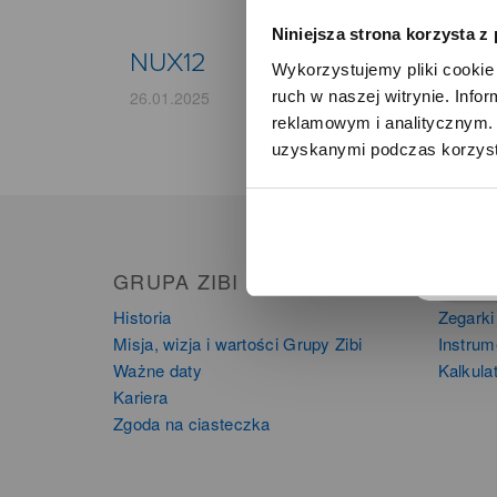
Niniejsza strona korzysta z
NUX12
Wykorzystujemy pliki cookie 
ruch w naszej witrynie. Inf
26.01.2025
reklamowym i analitycznym. 
uzyskanymi podczas korzysta
o
GRUPA ZIBI
PRO
Historia
Zegarki
Misja, wizja i wartości Grupy Zibi
Instru
Ważne daty
Kalkula
Kariera
Zgoda na ciasteczka