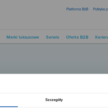
Platforma B2B
Polityka 
Marki luksusowe
Serwis
Oferta B2B
Karier
Szczegóły