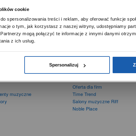
 plików cookie
SZANOWNY UŻYTKOWNIKU,
do spersonalizowania treści i reklam, aby oferować funkcje sp
SZANOWNA UŻYTKOWNICZKO
ormacje o tym, jak korzystasz z naszej witryny, udostępniamy p
Używamy plików cookie w celach analitycznych, statystycznych 
Partnerzy mogą połączyć te informacje z innymi danymi otrzym
marketingowych, w tym aby analizować ruch w tej witrynie,
nia z ich usług.
ptymalizować jej działanie oraz zapamiętywać Twoje preferencj
DOWIEDZ SIĘ WIĘCEJ
PRZEJDŹ DO SERWISU
Spersonalizuj
Z
DUKTY
SIECI SPRZEDAŻY
Oferta dla firm
menty muzyczne
Time Trend
tory
Salony muzyczne Riff
Noble Place