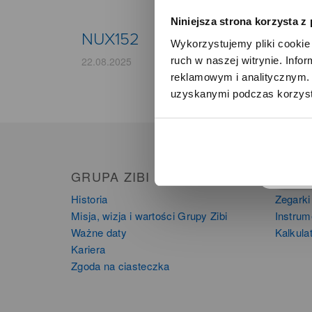
Niniejsza strona korzysta z
NUX152
Wykorzystujemy pliki cookie 
ruch w naszej witrynie. Inf
22.08.2025
reklamowym i analitycznym. 
uzyskanymi podczas korzysta
o
GRUPA ZIBI
PRO
Historia
Zegarki
Misja, wizja i wartości Grupy Zibi
Instru
Ważne daty
Kalkula
Kariera
Zgoda na ciasteczka