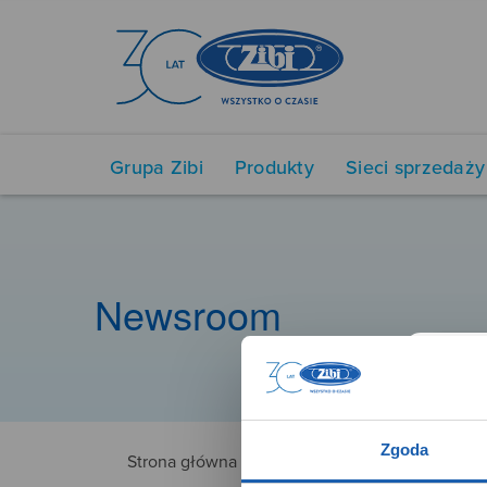
Grupa Zibi
Produkty
Sieci sprzedaży
Newsroom
Zgoda
Strona główna
NUX152