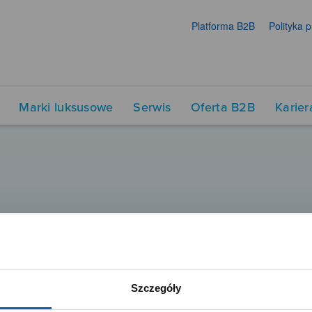
Platforma B2B
Polityka 
Marki luksusowe
Serwis
Oferta B2B
Karier
Szczegóły