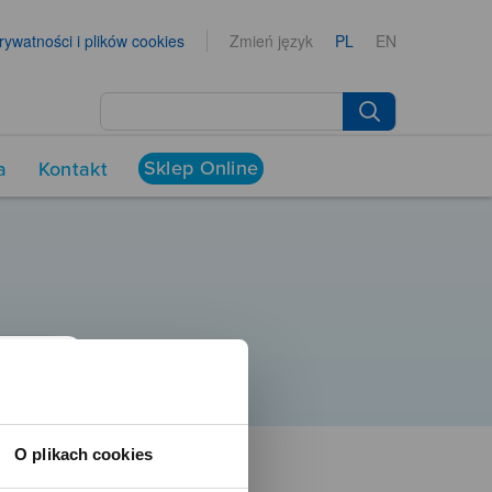
prywatności i plików cookies
Zmień język
PL
EN
Sklep Online
a
Kontakt
O plikach cookies