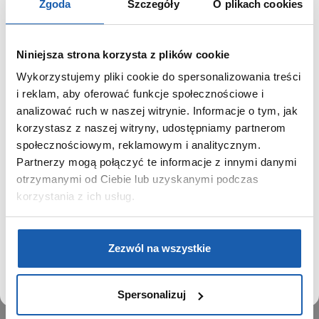
Zgoda
Szczegóły
O plikach cookies
Niniejsza strona korzysta z plików cookie
Wykorzystujemy pliki cookie do spersonalizowania treści
GRUPA ZIBI
SZANOWNY UŻYTKOWNIKU,
i reklam, aby oferować funkcje społecznościowe i
SZANOWNA UŻYTKOWNICZKO
analizować ruch w naszej witrynie. Informacje o tym, jak
Historia
korzystasz z naszej witryny, udostępniamy partnerom
Misja, wizja i wartości Grupy Zibi
Używamy plików cookie w celach analitycznych,
społecznościowym, reklamowym i analitycznym.
Ważne daty
statystycznych i marketingowych, w tym aby analizować
Partnerzy mogą połączyć te informacje z innymi danymi
Kariera
ruch w tej witrynie, optymalizować jej działanie oraz
zapamiętywać Twoje preferencje.
otrzymanymi od Ciebie lub uzyskanymi podczas
Zgoda na ciasteczka
korzystania z ich usług.
PRODUKTY
DOWIEDZ SIĘ WIĘCEJ
PRZEJDŹ DO SERWISU
Zegarki
Zezwól na wszystkie
Instrumenty muzyczne
Kalkulatory
Spersonalizuj
SIECI SPRZEDAŻY