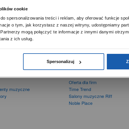
 plików cookie
SZANOWNY UŻYTKOWNIKU,
do spersonalizowania treści i reklam, aby oferować funkcje sp
SZANOWNA UŻYTKOWNICZKO
ormacje o tym, jak korzystasz z naszej witryny, udostępniamy p
Używamy plików cookie w celach analitycznych, statystycznych 
Partnerzy mogą połączyć te informacje z innymi danymi otrzym
marketingowych, w tym aby analizować ruch w tej witrynie,
nia z ich usług.
ptymalizować jej działanie oraz zapamiętywać Twoje preferencj
DOWIEDZ SIĘ WIĘCEJ
PRZEJDŹ DO SERWISU
Spersonalizuj
Z
DUKTY
SIECI SPRZEDAŻY
Oferta dla firm
menty muzyczne
Time Trend
tory
Salony muzyczne Riff
Noble Place