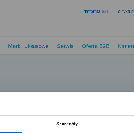
Platforma B2B
Polityka 
Marki luksusowe
Serwis
Oferta B2B
Karier
Szczegóły