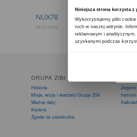
Niniejsza strona korzysta z
NUX78
Wykorzystujemy pliki cookie 
ruch w naszej witrynie. Inf
26.01.2025
reklamowym i analitycznym. 
uzyskanymi podczas korzysta
o
GRUPA ZIBI
PRO
Historia
Zegarki
Misja, wizja i wartości Grupy Zibi
Instru
Ważne daty
Kalkula
Kariera
Zgoda na ciasteczka