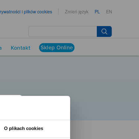
prywatności i plików cookies
Zmień język
PL
EN
Sklep Online
a
Kontakt
O plikach cookies