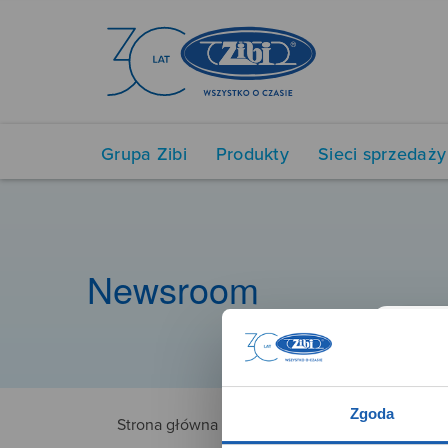
Grupa Zibi
Produkty
Sieci sprzedaży
Newsroom
Zgoda
Strona główna
NUX78