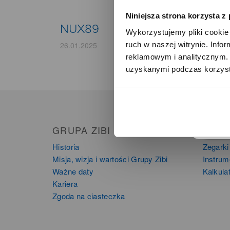
Niniejsza strona korzysta z
NUX89
Wykorzystujemy pliki cookie 
ruch w naszej witrynie. Inf
26.01.2025
reklamowym i analitycznym. 
uzyskanymi podczas korzysta
o
GRUPA ZIBI
PRO
Historia
Zegarki
Misja, wizja i wartości Grupy Zibi
Instru
Ważne daty
Kalkula
Kariera
Zgoda na ciasteczka