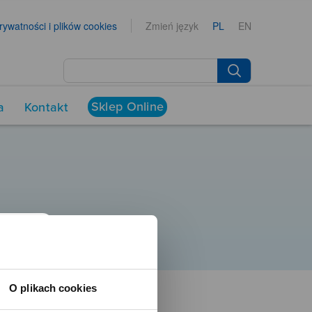
prywatności i plików cookies
Zmień język
PL
EN
Sklep Online
a
Kontakt
O plikach cookies