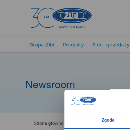
Grupa Zibi
Produkty
Sieci sprzedaży
Newsroom
Zgoda
Strona główna
NUX89