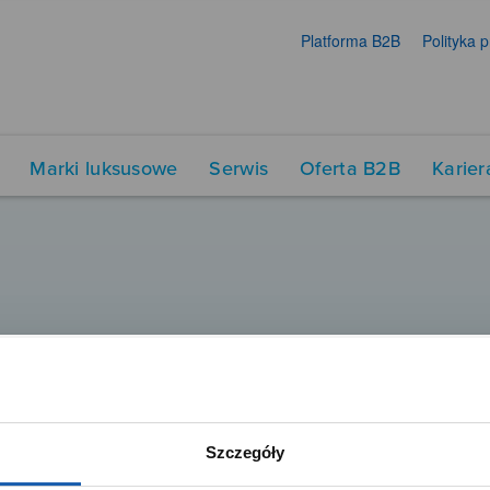
Platforma B2B
Polityka 
Marki luksusowe
Serwis
Oferta B2B
Karier
Szczegóły