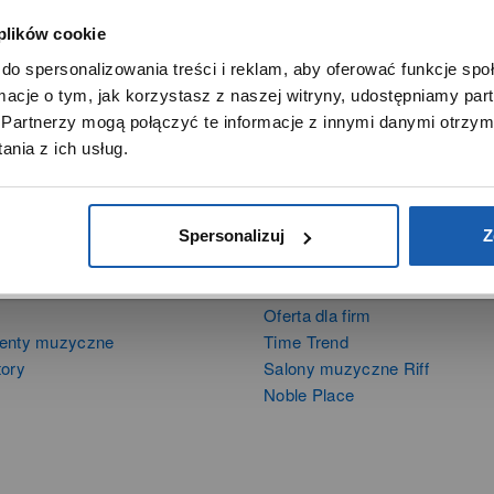
 plików cookie
SZANOWNY UŻYTKOWNIKU,
do spersonalizowania treści i reklam, aby oferować funkcje sp
SZANOWNA UŻYTKOWNICZKO
ormacje o tym, jak korzystasz z naszej witryny, udostępniamy p
Używamy plików cookie w celach analitycznych, statystycznych 
Partnerzy mogą połączyć te informacje z innymi danymi otrzym
marketingowych, w tym aby analizować ruch w tej witrynie,
nia z ich usług.
ptymalizować jej działanie oraz zapamiętywać Twoje preferencj
DOWIEDZ SIĘ WIĘCEJ
PRZEJDŹ DO SERWISU
Spersonalizuj
Z
DUKTY
SIECI SPRZEDAŻY
Oferta dla firm
menty muzyczne
Time Trend
tory
Salony muzyczne Riff
Noble Place