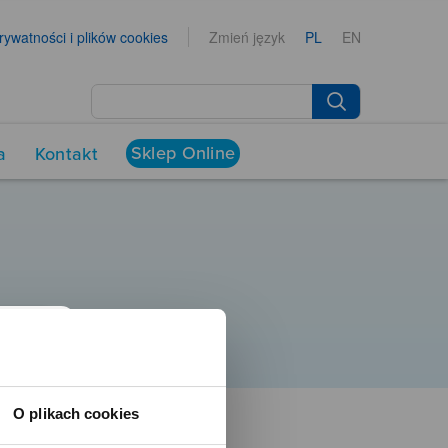
prywatności i plików cookies
Zmień język
PL
EN
Sklep Online
a
Kontakt
O plikach cookies