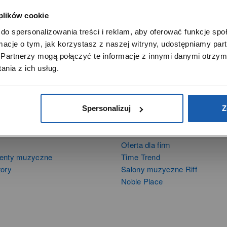
 plików cookie
SZANOWNY UŻYTKOWNIKU,
do spersonalizowania treści i reklam, aby oferować funkcje sp
SZANOWNA UŻYTKOWNICZKO
ormacje o tym, jak korzystasz z naszej witryny, udostępniamy p
Używamy plików cookie w celach analitycznych, statystycznych 
Partnerzy mogą połączyć te informacje z innymi danymi otrzym
marketingowych, w tym aby analizować ruch w tej witrynie,
nia z ich usług.
ptymalizować jej działanie oraz zapamiętywać Twoje preferencj
DOWIEDZ SIĘ WIĘCEJ
PRZEJDŹ DO SERWISU
Spersonalizuj
Z
DUKTY
SIECI SPRZEDAŻY
Oferta dla firm
menty muzyczne
Time Trend
tory
Salony muzyczne Riff
Noble Place