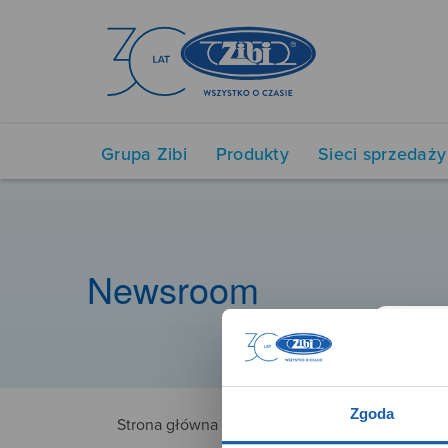
Grupa Zibi
Produkty
Sieci sprzedaży
Newsroom
Zgoda
Strona główna
NUX98