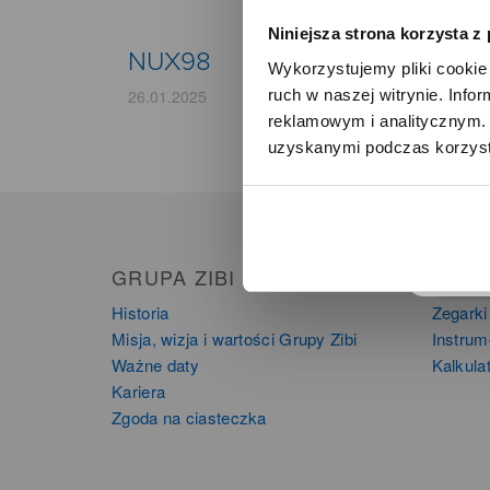
Niniejsza strona korzysta z
NUX98
Wykorzystujemy pliki cookie 
ruch w naszej witrynie. Inf
26.01.2025
reklamowym i analitycznym. 
uzyskanymi podczas korzysta
o
GRUPA ZIBI
PRO
Historia
Zegarki
Misja, wizja i wartości Grupy Zibi
Instru
Ważne daty
Kalkula
Kariera
Zgoda na ciasteczka