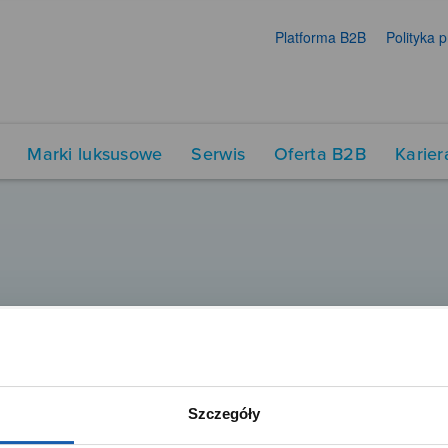
Platforma B2B
Polityka 
Marki luksusowe
Serwis
Oferta B2B
Karier
Szczegóły