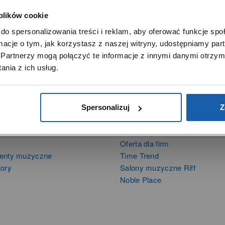
 plików cookie
SZANOWNY UŻYTKOWNIKU,
do spersonalizowania treści i reklam, aby oferować funkcje sp
SZANOWNA UŻYTKOWNICZKO
ormacje o tym, jak korzystasz z naszej witryny, udostępniamy p
Używamy plików cookie w celach analitycznych, statystycznych 
Partnerzy mogą połączyć te informacje z innymi danymi otrzym
marketingowych, w tym aby analizować ruch w tej witrynie,
nia z ich usług.
ptymalizować jej działanie oraz zapamiętywać Twoje preferencj
DOWIEDZ SIĘ WIĘCEJ
PRZEJDŹ DO SERWISU
Spersonalizuj
Z
DUKTY
SIECI SPRZEDAŻY
Oferta dla firm
menty muzyczne
Time Trend
tory
Salony muzyczne Riff
Noble Place