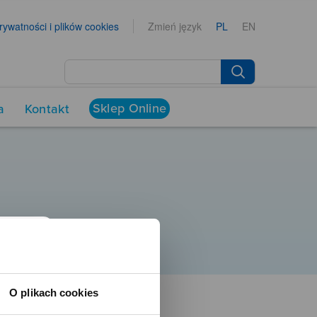
prywatności i plików cookies
Zmień język
PL
EN
Sklep Online
a
Kontakt
O plikach cookies