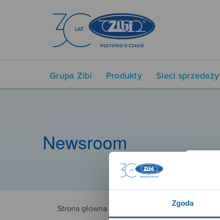
Grupa Zibi
Produkty
Sieci sprzedaży
Newsroom
Zgoda
Strona główna
NUX99