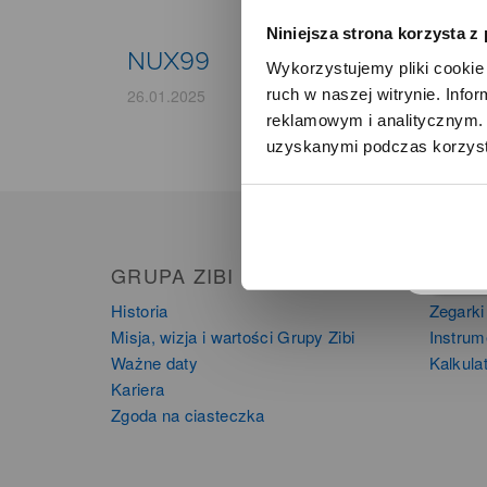
Niniejsza strona korzysta z
NUX99
Wykorzystujemy pliki cookie 
ruch w naszej witrynie. Inf
26.01.2025
reklamowym i analitycznym. 
uzyskanymi podczas korzysta
o
GRUPA ZIBI
PRO
Historia
Zegarki
Misja, wizja i wartości Grupy Zibi
Instru
Ważne daty
Kalkula
Kariera
Zgoda na ciasteczka