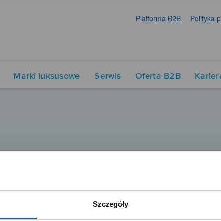
Platforma B2B
Polityka 
Marki luksusowe
Serwis
Oferta B2B
Karier
Szczegóły