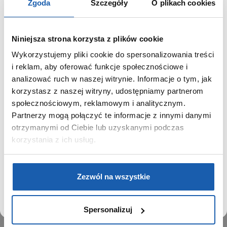
Zgoda
Szczegóły
O plikach cookies
Niniejsza strona korzysta z plików cookie
Wykorzystujemy pliki cookie do spersonalizowania treści
GRUPA ZIBI
SZANOWNY UŻYTKOWNIKU,
i reklam, aby oferować funkcje społecznościowe i
SZANOWNA UŻYTKOWNICZKO
analizować ruch w naszej witrynie. Informacje o tym, jak
Historia
korzystasz z naszej witryny, udostępniamy partnerom
Misja, wizja i wartości Grupy Zibi
Używamy plików cookie w celach analitycznych,
społecznościowym, reklamowym i analitycznym.
Ważne daty
statystycznych i marketingowych, w tym aby analizować
Partnerzy mogą połączyć te informacje z innymi danymi
Kariera
ruch w tej witrynie, optymalizować jej działanie oraz
zapamiętywać Twoje preferencje.
otrzymanymi od Ciebie lub uzyskanymi podczas
Zgoda na ciasteczka
korzystania z ich usług.
PRODUKTY
DOWIEDZ SIĘ WIĘCEJ
PRZEJDŹ DO SERWISU
Zegarki
Zezwól na wszystkie
Instrumenty muzyczne
Kalkulatory
Spersonalizuj
SIECI SPRZEDAŻY