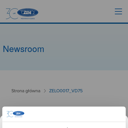
Newsroom
Strona główna
ZELO0017_VD75
ZELO0017_VD75
26.09.2024