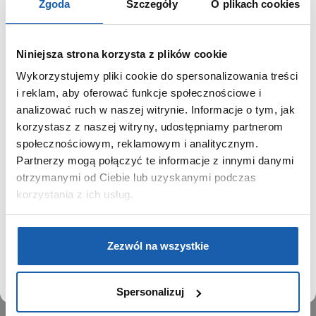
Zgoda
Szczegóły
O plikach cookies
Niniejsza strona korzysta z plików cookie
Wykorzystujemy pliki cookie do spersonalizowania treści
GRUPA ZIBI
SZANOWNY UŻYTKOWNIKU,
i reklam, aby oferować funkcje społecznościowe i
SZANOWNA UŻYTKOWNICZKO
analizować ruch w naszej witrynie. Informacje o tym, jak
Historia
korzystasz z naszej witryny, udostępniamy partnerom
Misja, wizja i wartości Grupy Zibi
Używamy plików cookie w celach analitycznych,
społecznościowym, reklamowym i analitycznym.
Ważne daty
statystycznych i marketingowych, w tym aby analizować
Partnerzy mogą połączyć te informacje z innymi danymi
Kariera
ruch w tej witrynie, optymalizować jej działanie oraz
zapamiętywać Twoje preferencje.
otrzymanymi od Ciebie lub uzyskanymi podczas
Zgoda na ciasteczka
korzystania z ich usług.
PRODUKTY
DOWIEDZ SIĘ WIĘCEJ
PRZEJDŹ DO SERWISU
Zegarki
Zezwól na wszystkie
Instrumenty muzyczne
Kalkulatory
Spersonalizuj
SIECI SPRZEDAŻY