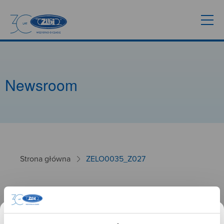
Newsroom
Strona główna
ZELO0035_Z027
ZELO0035_Z027
26.09.2024