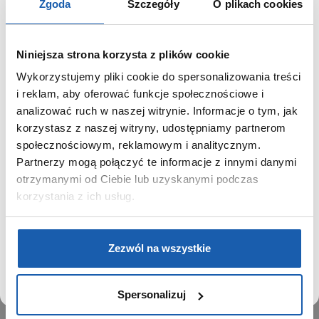
Zgoda
Szczegóły
O plikach cookies
Niniejsza strona korzysta z plików cookie
Wykorzystujemy pliki cookie do spersonalizowania treści
GRUPA ZIBI
SZANOWNY UŻYTKOWNIKU,
i reklam, aby oferować funkcje społecznościowe i
SZANOWNA UŻYTKOWNICZKO
analizować ruch w naszej witrynie. Informacje o tym, jak
Historia
korzystasz z naszej witryny, udostępniamy partnerom
Misja, wizja i wartości Grupy Zibi
Używamy plików cookie w celach analitycznych,
społecznościowym, reklamowym i analitycznym.
Ważne daty
statystycznych i marketingowych, w tym aby analizować
Partnerzy mogą połączyć te informacje z innymi danymi
Kariera
ruch w tej witrynie, optymalizować jej działanie oraz
zapamiętywać Twoje preferencje.
otrzymanymi od Ciebie lub uzyskanymi podczas
Zgoda na ciasteczka
korzystania z ich usług.
PRODUKTY
DOWIEDZ SIĘ WIĘCEJ
PRZEJDŹ DO SERWISU
Zegarki
Zezwól na wszystkie
Instrumenty muzyczne
Kalkulatory
Spersonalizuj
SIECI SPRZEDAŻY