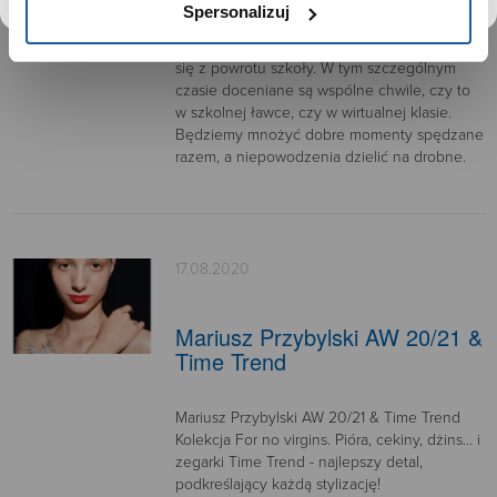
Spersonalizuj
Back to school
Choć wydawało się to niemożliwe – cieszymy
się z powrotu szkoły. W tym szczególnym
czasie doceniane są wspólne chwile, czy to
w szkolnej ławce, czy w wirtualnej klasie.
Będziemy mnożyć dobre momenty spędzane
razem, a niepowodzenia dzielić na drobne.
17.08.2020
Mariusz Przybylski AW 20/21 &
Time Trend
Mariusz Przybylski AW 20/21 & Time Trend
Kolekcja For no virgins. Pióra, cekiny, dżins… i
zegarki Time Trend - najlepszy detal,
podkreślający każdą stylizację!