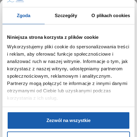
Lacoste to tenis!
Zgoda
Szczegóły
O plikach cookies
Lacoste z dumą przypomina o swoich
korzeniach. Od momentu założenia, w 1933
Niniejsza strona korzysta z plików cookie
roku nieprzerwanie związana jest z tenisem.
Wykorzystujemy pliki cookie do spersonalizowania treści
Założyciel marki, Renee Lacoste,
wielokrotny
SZANOWNY UŻYTKOWNIKU,
i reklam, aby oferować funkcje społecznościowe i
zwycięzca na korcie tenisowym – stworzył
SZANOWNA UŻYTKOWNICZKO
analizować ruch w naszej witrynie. Informacje o tym, jak
styl, który do dziś jest esencją sportowej
korzystasz z naszej witryny, udostępniamy partnerom
elegancji.
Używamy plików cookie w celach analitycznych,
społecznościowym, reklamowym i analitycznym.
statystycznych i marketingowych, w tym aby analizować
Partnerzy mogą połączyć te informacje z innymi danymi
ruch w tej witrynie, optymalizować jej działanie oraz
zapamiętywać Twoje preferencje.
otrzymanymi od Ciebie lub uzyskanymi podczas
korzystania z ich usług.
17.08.2020
DOWIEDZ SIĘ WIĘCEJ
PRZEJDŹ DO SERWISU
Back to school – wraca dobry
Zezwól na wszystkie
wspólny czas